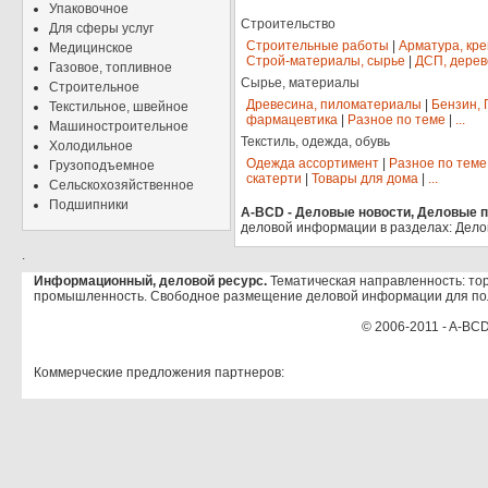
Упаковочное
Строительство
Для сферы услуг
Строительные работы
|
Арматура, кр
Медицинское
Строй-материалы, сырье
|
ДСП, дерев
Газовое, топливное
Сырье, материалы
Строительное
Древесина, пиломатериалы
|
Бензин, 
Текстильное, швейное
фармацевтика
|
Разное по теме
|
...
Машиностроительное
Текстиль, одежда, обувь
Холодильное
Одежда ассортимент
|
Разное по теме
Грузоподъемное
скатерти
|
Товары для дома
|
...
Сельскохозяйственное
Подшипники
A-BCD - Деловые новости, Деловые пр
деловой информации в разделах: Дело
.
Информационный, деловой ресурс.
Тематическая направленность: тор
промышленность. Свободное размещение деловой информации для по
© 2006-2011 - A-BCD
Коммерческие предложения партнеров: