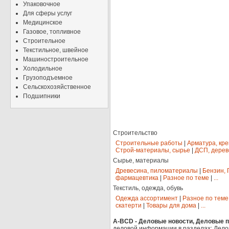
Упаковочное
Для сферы услуг
Медицинское
Газовое, топливное
Строительное
Текстильное, швейное
Машиностроительное
Холодильное
Грузоподъемное
Сельскохозяйственное
Подшипники
Строительство
Строительные работы
|
Арматура, кр
Строй-материалы, сырье
|
ДСП, дерев
Сырье, материалы
Древесина, пиломатериалы
|
Бензин, 
фармацевтика
|
Разное по теме
|
...
Текстиль, одежда, обувь
Одежда ассортимент
|
Разное по теме
скатерти
|
Товары для дома
|
...
A-BCD - Деловые новости, Деловые пр
деловой информации в разделах: Дело