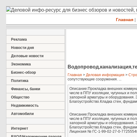
Деловой инфо-ресурс для бизнес обзоров и новостей,
Главная
|
Реклама
Новости дня
Деловые новости
Экономика
Водопровод,канализация,те
Бизнес-обзор
Главная
>
Деловая информация
>
Стро
сопутствующие сооружения. ...
Политика
Описание:Прокладка внешних коммуник
Финансы, банки
числе в ППУ изоляции, чугунных и по
Общество
запорной арматуры и оборудования. 
Благоустройство.Кладка стен, фундам
Недвижимость
Автомобили
Описание:Прокладка внешних коммуник
числе в ППУ изоляции, чугунных и по
запорной арматуры и оборудования. 
Благоустройство.Кладка стен, фунда
Интернет
Лицензия № ГС-1-99-02-27-0-7725554
ВХОД/Напоминание пароля