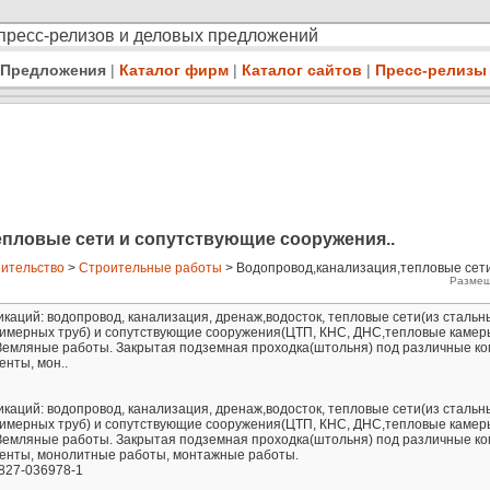
 пресс-релизов и деловых предложений
Предложения
|
Каталог фирм
|
Каталог сайтов
|
Пресс-релизы
пловые сети и сопутствующие сооружения..
ительство
>
Строительные работы
> Водопровод,канализация,тепловые сет
Размещ
аций: водопровод, канализация, дренаж,водосток, тепловые сети(из стальн
лимерных труб) и сопутствующие сооружения(ЦТП, КНС, ДНС,тепловые камеры.
Земляные работы. Закрытая подземная проходка(штольня) под различные ко
енты, мон..
аций: водопровод, канализация, дренаж,водосток, тепловые сети(из стальн
лимерных труб) и сопутствующие сооружения(ЦТП, КНС, ДНС,тепловые камеры.
Земляные работы. Закрытая подземная проходка(штольня) под различные ко
менты, монолитные работы, монтажные работы.
827-036978-1