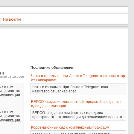
|
Новости
Последние объявления:
и и
Чаты и каналы о Шри-Ланке в Telegram: ваш навигатор
ено: 24.10.2006
от Lankaplanet
ых в том
Чаты и каналы о Шри-Ланке в Telegram: ваш
..), монтаж
навигатор от Lankaplanet
ммуникации.
БЕРСО: создание комфортной городской среды – от
идеи до реализации
ых в том
БЕРСО: создание комфортных городских
..), монтаж
пространств – от концепции до реализации проекта
ммуникации.
Коррекционный сад с комплексным подходом