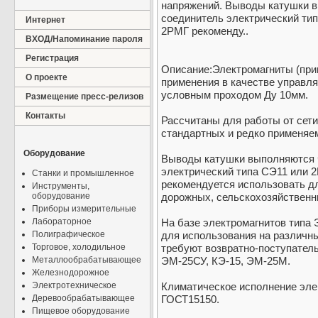
напряжений. Выводы катушки в
соединитель электрический ти
Интернет
2РМГ рекоменду..
ВХОД/Напоминание пароля
Регистрация
Описание:Электромагниты (при
О проекте
применения в качестве управл
условным проходом Ду 10мм.
Размещение пресс-релизов
Контакты
Рассчитаны для работы от сети
стандартных и редко применяе
Оборудование
Выводы катушки выполняются 
электрический типа СЭ11 или 
Станки и промышленное
рекомендуется использовать д
Инструменты,
оборудование
дорожных, сельскохозяйственн
Приборы измерительные
Лабораторное
На базе электромагнитов типа
Полиграфическое
для использования на различн
Торговое, холодильное
требуют возвратно-поступател
Металлообрабатывающее
ЭМ-25СУ, КЭ-15, ЭМ-25М.
Железнодорожное
Электротехническое
Климатическое исполнение элек
Деревообрабатывающее
ГОСТ15150.
Пищевое оборудование