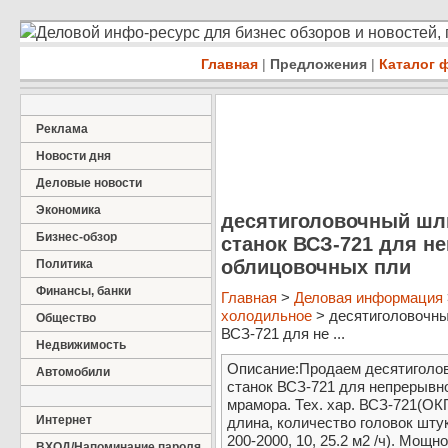
Деловой инфо-ресурс для бизнес обзоров и новостей,
Главная
|
Предложения
|
Каталог 
Реклама
Новости дня
Деловые новости
Экономика
десятиголовочный ш
Бизнес-обзор
станок ВСЗ-721 для н
облицовочных пли
Политика
Финансы, банки
Главная
>
Деловая информация
холодильное
> десятиголовочн
Общество
ВСЗ-721 для не ...
Недвижимость
Описание:Продаем десятигол
Автомобили
станок ВСЗ-721 для непрерывн
мрамора. Тех. хар. ВСЗ-721(ОК
Интернет
длина, количество головок штук
200-2000, 10, 25.2 м2 /ч). Мощн
ВХОД/Напоминание пароля