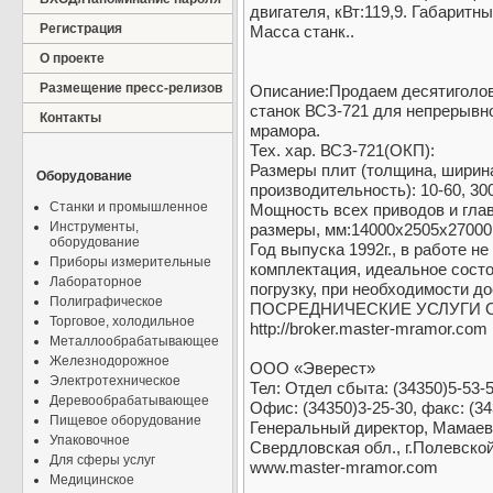
двигателя, кВт:119,9. Габарит
Регистрация
Масса станк..
О проекте
Размещение пресс-релизов
Описание:Продаем десятигол
станок ВСЗ-721 для непрерывн
Контакты
мрамора.
Тех. хар. ВСЗ-721(ОКП):
Размеры плит (толщина, ширина
Оборудование
производительность): 10-60, 300-
Станки и промышленное
Мощность всех приводов и главн
Инструменты,
размеры, мм:14000х2505х27000. 
оборудование
Год выпуска 1992г., в работе н
Приборы измерительные
комплектация, идеальное состо
Лабораторное
погрузку, при необходимости д
Полиграфическое
ПОСРЕДНИЧЕСКИЕ УСЛУГИ О
Торговое, холодильное
http://broker.master-mramor.com
Металлообрабатывающее
Железнодорожное
ООО «Эверест»
Электротехническое
Тел: Отдел сбыта: (34350)5-53-
Деревообрабатывающее
Офис: (34350)3-25-30, факс: (34
Пищевое оборудование
Генеральный директор, Мамаев 
Упаковочное
Свердловская обл., г.Полевско
Для сферы услуг
www.master-mramor.com
Медицинское