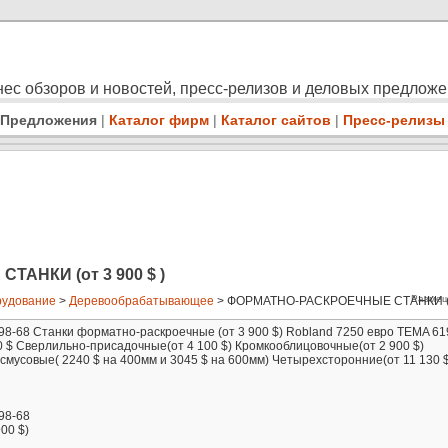
ес обзоров и новостей, пресс-релизов и деловых предлож
Предложения
|
Каталог фирм
|
Каталог сайтов
|
Пресс-релизы
АНКИ (от 3 900 $ )
Размещ
удование
>
Деревообрабатывающее
> ФОРМАТНО-РАСКРОЕЧНЫЕ СТАНКИ (от 3
-98-68 Станки форматно-раскроечные (от 3 900 $) Robland 7250 евро TEMA 61
 $ Сверлильно-присадочные(от 4 100 $) Кромкооблицовочные(от 2 900 $)
йсмусовые( 2240 $ на 400мм и 3045 $ на 600мм) Четырехсторонние(от 11 130 
-98-68
00 $)