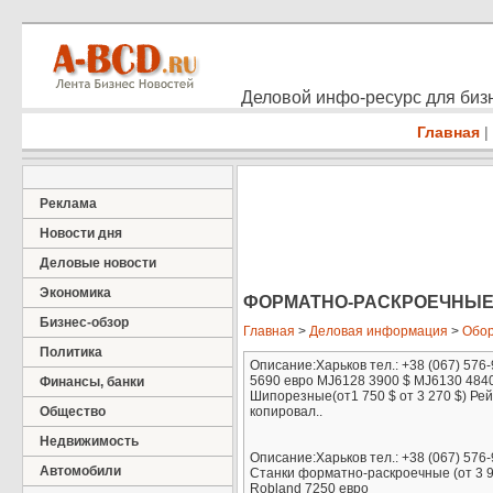
Деловой инфо-ресурс для бизн
Главная
|
Реклама
Новости дня
Деловые новости
Экономика
ФОРМАТНО-РАСКРОЕЧНЫЕ СТ
Бизнес-обзор
Главная
>
Деловая информация
>
Обор
Политика
Описание:Харьков тел.: +38 (067) 576
5690 евро MJ6128 3900 $ MJ6130 4840
Финансы, банки
Шипорезные(от1 750 $ от 3 270 $) Ре
Общество
копировал..
Недвижимость
Описание:Харьков тел.: +38 (067) 576
Автомобили
Станки форматно-раскроечные (от 3 9
Robland 7250 евро