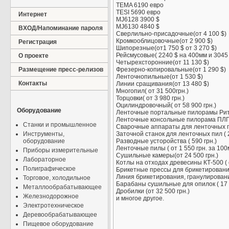
TEMA 6190 евро
TESI 5690 евро
Интернет
MJ6128 3900 $
MJ6130 4840 $
ВХОД/Напоминание пароля
Сверлильно-присадочные(от 4 100 $)
Кромкооблицовочные(от 2 900 $)
Регистрация
Шипорезные(от1 750 $ от 3 270 $)
Рейсмусовые( 2240 $ на 400мм и 3045
О проекте
Четырехсторонние(от 11 130 $)
Размещение пресс-релизов
Фрезерно-копировальные(от 1 290 $)
Ленточнопильные(от 1 530 $)
Контакты
Линии сращивания(от 13 480 $)
Многопил( от 31 500грн.)
Торцовки( от 3 980 грн.)
Оцилиндровочный( от 58 900 грн.)
Оборудование
Ленточные портальные пилорамы Ритм-
Ленточные консольные пилорама ПЛГР
Станки и промышленное
Сварочные аппараты для ленточных пи
Инструменты,
Заточной станок для ленточных пил ( 2
оборудование
Разводные усторойства ( 590 грн.)
Ленточные пилы ( от 1 550 грн. за 100
Приборы измерительные
Сушильные камеры(от 24 500 грн.)
Лабораторное
Котлы на отходах древесины КТ-500 ( о
Полиграфическое
Брикетные прессы для брикетирования
Линия брикетирования, гранулирования
Торговое, холодильное
Барабаны сушильные для опилок ( 17 
Металлообрабатывающее
Дробилки (от 32 500 грн.)
Железнодорожное
и многое другое.
Электротехническое
Деревообрабатывающее
Пищевое оборудование