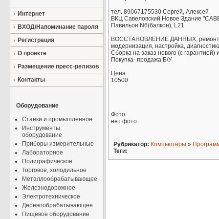
тел. 89067175530 Сергей, Алексей
Интернет
ВКЦ Савеловский Новое Здание "САВЕ
Павильон N6(балкон), L21
ВХОД/Напоминание пароля
ВОССТАНОВЛЕНИЕ ДАННЫХ, ремонт
Регистрация
модернизация, настройка, диагностик
Сборка на заказ нового (с гарантией) и
О проекте
Покупка- продажа Б/У
Размещение пресс-релизов
Цена:
Контакты
10500
Оборудование
Фото:
Станки и промышленное
нет фото
Инструменты,
оборудование
Приборы измерительные
Рубрикатор:
Компьютеры
»
Програм
Теги:
Лабораторное
Полиграфическое
Торговое, холодильное
Металлообрабатывающее
Железнодорожное
Электротехническое
Деревообрабатывающее
Пищевое оборудование