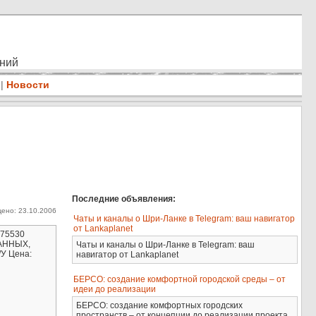
ений
|
Новости
Последние объявления:
ено: 23.10.2006
Чаты и каналы о Шри-Ланке в Telegram: ваш навигатор
от Lankaplanet
175530
ДАННЫХ,
Чаты и каналы о Шри-Ланке в Telegram: ваш
/У Цена:
навигатор от Lankaplanet
БЕРСО: создание комфортной городской среды – от
идеи до реализации
БЕРСО: создание комфортных городских
пространств – от концепции до реализации проекта