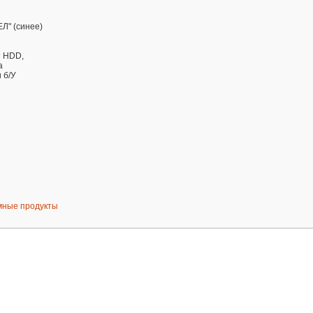
Л" (синее)
 HDD,
а
 б/У
мные продукты