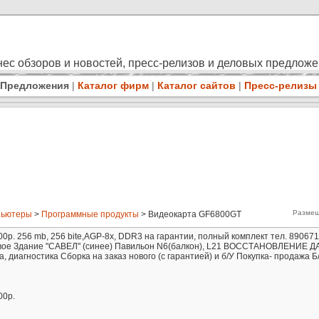
ес обзоров и новостей, пресс-релизов и деловых предлож
Предложения
|
Каталог фирм
|
Каталог сайтов
|
Пресс-релизы
Размещ
пьютеры
>
Программные продукты
> Видеокарта GF6800GT
р. 256 mb, 256 bite,AGP-8x, DDR3 на гарантии, полный комплект тел. 89067
овое Здание "САВЕЛ" (синее) Павильон N6(балкон), L21 ВОССТАНОВЛЕНИЕ 
 диагностика Сборка на заказ нового (с гарантией) и б/У Покупка- продажа Б
00р.