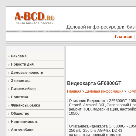
Деловой инфо-ресурс для бизн
Главная
|
Реклама
Новости дня
Деловые новости
Экономика
Видеокарта GF6800GT
Бизнес-обзор
Главная
>
Деловая информация
>
Ком
Политика
Описание:Видеокарта GF6800GT- 10500
Сергей, Алексей ВКЦ Савеловский Н
Финансы, банки
ремонт HDD, модернизация, настройка,
Общество
10500 ..
Недвижимость
Описание:Видеокарта GF6800GT- 105
Автомобили
256 mb, 256 bite,AGP-8x, DDR3
на гарантии, полный комплект