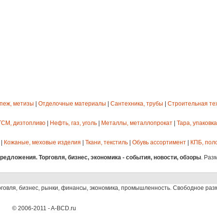
епеж, метизы
|
Отделочные материалы
|
Сантехника, трубы
|
Строительная те
ГСМ, дизтопливо
|
Нефть, газ, уголь
|
Металлы, металлопрокат
|
Тара, упаковка
|
Кожаные, меховые изделия
|
Ткани, текстиль
|
Обувь ассортимент
|
КПБ, пол
едложения. Торговля, бизнес, экономика - события, новости, обзоры
. Раз
рговля, бизнес, рынки, финансы, экономика, промышленность. Свободное ра
© 2006-2011 - A-BCD.ru