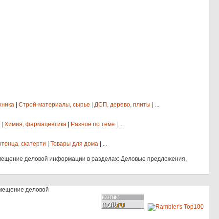
хника
|
Строй-материалы, сырье
|
ДСП, дерево, плиты
|
...
|
Химия, фармацевтика
|
Разное по теме
|
...
отенца, скатерти
|
Товары для дома
|
...
мещение деловой информации в разделах: Деловые предложения,
змещение деловой