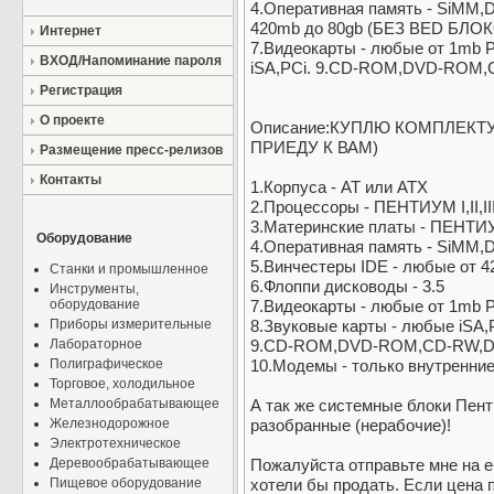
4.Оперативная память - SiMM,
420mb до 80gb (БЕЗ BED БЛОКО
Интернет
7.Видеокарты - любые от 1mb 
ВХОД/Напоминание пароля
iSA,PCi. 9.CD-ROM,DVD-ROM,
Регистрация
О проекте
Описание:КУПЛЮ КОМПЛЕК
ПРИЕДУ К ВАМ)
Размещение пресс-релизов
Контакты
1.Корпуса - АТ или АТХ
2.Процессоры - ПЕНТИУМ I,II,
3.Материнские платы - ПЕНТИУМ 
Оборудование
4.Оперативная память - SiMM,
5.Винчестеры IDE - любые от 
Станки и промышленное
6.Флоппи дисководы - 3.5
Инструменты,
оборудование
7.Видеокарты - любые от 1mb 
Приборы измерительные
8.Звуковые карты - любые iSA,
Лабораторное
9.CD-ROM,DVD-ROM,CD-RW,
Полиграфическое
10.Модемы - только внутренние
Торговое, холодильное
Металлообрабатывающее
А так же системные блоки Пентиу
Железнодорожное
разобранные (нерабочие)!
Электротехническое
Деревообрабатывающее
Пожалуйста отправьте мне на e-
Пищевое оборудование
хотели бы продать. Если цена 