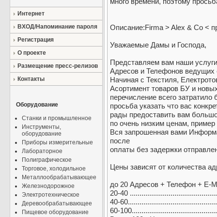
много времени, поэтому просьба
Интернет
ВХОД/Напоминание пароля
Описание:Firma > Alex & Co < п
Регистрация
Уважаемые Дамы и Господа,
О проекте
Представляем вам наши услуги
Размещение пресс-релизов
Адресов и Телефонов ведущих 
Контакты
Начиная с Текстиля, Електротов
Асортимент товаров БУ и новых
перечисление всего затратило 
Оборудование
просьба указать что вас конкре
рады предоставить вам большо
Станки и промышленное
по очень низким ценам, пример
Инструменты,
Вся запрошенная вами Информа
оборудование
после
Приборы измерительные
оплаты без задержки отправлен
Лабораторное
Полиграфическое
Цены зависят от количества ад
Торговое, холодильное
Металлообрабатывающее
до 20 Адресoв + Телефон + E-Ma
Железнодорожное
20-40 .........................................
Электротехническое
40-60..........................................
Деревообрабатывающее
60-100.........................................
Пищевое оборудование