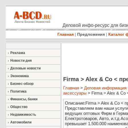
Деловой инфо-ресурс для бизн
Главная
|
Предложения
|
Каталог 
Реклама
Новости дня
Деловые новости
Экономика
Firma > Alex & Co < пр
Бизнес-обзор
Главная
>
Деловая информация
Политика
аксессуары
> Firma > Alex & Co 
Финансы, банки
Описание:Firma > Alex & Co < 
Общество
Представляем вам наши услуги
ведущих оптовых Фирм в Герман
Недвижимость
Електротоваров, Авто, и.т.д Ас
Автомобили
превышает 1.500.000 наименова