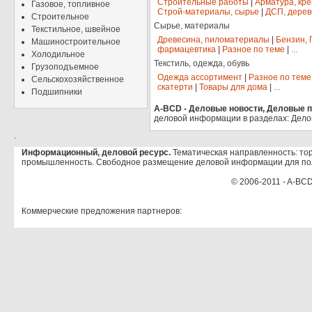
Строительные работы
|
Арматура, кр
Газовое, топливное
Строй-материалы, сырье
|
ДСП, дерев
Строительное
Сырье, материалы
Текстильное, швейное
Древесина, пиломатериалы
|
Бензин, 
Машиностроительное
фармацевтика
|
Разное по теме
|
...
Холодильное
Текстиль, одежда, обувь
Грузоподъемное
Одежда ассортимент
|
Разное по теме
Сельскохозяйственное
скатерти
|
Товары для дома
|
...
Подшипники
A-BCD - Деловые новости, Деловые пр
деловой информации в разделах: Дело
.
Информационный, деловой ресурс.
Тематическая направленность: тор
промышленность. Свободное размещение деловой информации для по
© 2006-2011 - A-BCD
Коммерческие предложения партнеров: