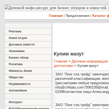
Деловой инфо-ресурс для бизнес обзоров и новостей,
Главная
|
Предложения
|
Каталог 
Реклама
Новости дня
Деловые новости
Экономика
Купим мазут
Бизнес-обзор
Главная
>
Деловая информация
Политика
дизтопливо
> Купим мазут
Финансы, банки
ЗАО "Лонг сеа трейд" заинтере
Общество
различной классификации, жел
(рассмотрим любые предложени
Недвижимость
info@chhtalu.com7990199@mail
Автомобили
0199Контактное лицо Александ
Интернет
ЗАО "Лонг сеа трейд" заинтере
ВХОД/Напоминание пароля