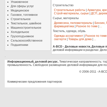
Упаковочное
Строительство
Для сферы услуг
Строительные работы
|
Арматура, кр
Медицинское
Строй-материалы, сырье
|
ДСП, дерев
Газовое, топливное
Сырье, материалы
Строительное
Древесина, пиломатериалы
|
Бензин, 
Текстильное, швейное
фармацевтика
|
Разное по теме
|
...
Машиностроительное
Текстиль, одежда, обувь
Холодильное
Одежда ассортимент
|
Разное по теме
Грузоподъемное
скатерти
|
Товары для дома
|
...
Сельскохозяйственное
Подшипники
A-BCD - Деловые новости, Деловые пр
деловой информации в разделах: Дело
.
Информационный, деловой ресурс.
Тематическая направленность: тор
промышленность. Свободное размещение деловой информации для по
© 2006-2011 - A-BCD
Коммерческие предложения партнеров: