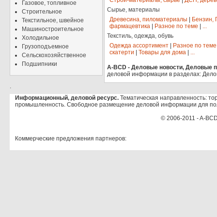
Строй-материалы, сырье
|
ДСП, дерев
Газовое, топливное
Сырье, материалы
Строительное
Древесина, пиломатериалы
|
Бензин, 
Текстильное, швейное
фармацевтика
|
Разное по теме
|
...
Машиностроительное
Текстиль, одежда, обувь
Холодильное
Одежда ассортимент
|
Разное по теме
Грузоподъемное
скатерти
|
Товары для дома
|
...
Сельскохозяйственное
Подшипники
A-BCD - Деловые новости, Деловые пр
деловой информации в разделах: Дело
.
Информационный, деловой ресурс.
Тематическая направленность: тор
промышленность. Свободное размещение деловой информации для по
© 2006-2011 - A-BCD
Коммерческие предложения партнеров: