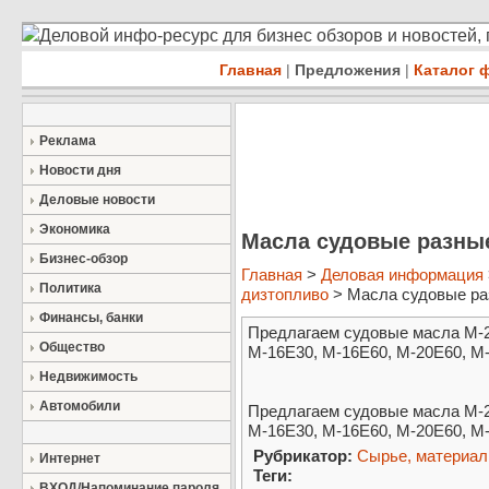
Деловой инфо-ресурс для бизнес обзоров и новостей,
Главная
|
Предложения
|
Каталог 
Реклама
Новости дня
Деловые новости
Экономика
Масла судовые разны
Бизнес-обзор
Главная
>
Деловая информация
Политика
дизтопливо
> Масла судовые р
Финансы, банки
Предлагаем судовые масла М-2
Общество
М-16Е30, М-16Е60, М-20Е60, М
Недвижимость
Автомобили
Предлагаем судовые масла М-2
М-16Е30, М-16Е60, М-20Е60, М
Рубрикатор:
Сырье, материа
Интернет
Теги:
ВХОД/Напоминание пароля