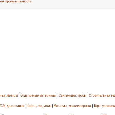
ная промышленность
епеж, метизы
|
Отделочные материалы
|
Сантехника, трубы
|
Строительная те
ГСМ, дизтопливо
|
Нефть, газ, уголь
|
Металлы, металлопрокат
|
Тара, упаковка