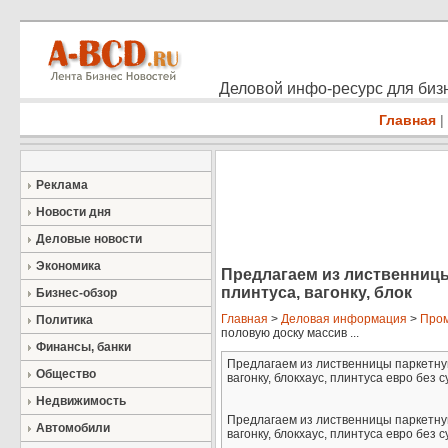
Деловой инфо-ресурс для бизн
Главная
|
Реклама
Новости дня
Деловые новости
Экономика
Предлагаем из лиственницы
плинтуса, вагонку, блок
Бизнес-обзор
Главная
>
Деловая информация
>
Про
Политика
половую доску массив ...
Финансы, банки
Предлагаем из лиственницы паркетную
Общество
вагонку, блокхаус, плинтуса евро без 
Недвижимость
Предлагаем из лиственницы паркетную
Автомобили
вагонку, блокхаус, плинтуса евро без 