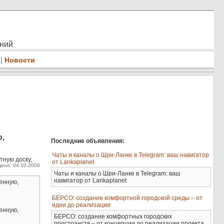
ений
|
Новости
,
Последние объявления:
Чаты и каналы о Шри-Ланке в Telegram: ваш навигатор
тную доску,
от Lankaplanet
ено: 04.10.2006
Чаты и каналы о Шри-Ланке в Telegram: ваш
навигатор от Lankaplanet
енную,
БЕРСО: создание комфортной городской среды – от
идеи до реализации
енную,
БЕРСО: создание комфортных городских
пространств – от концепции до реализации проекта