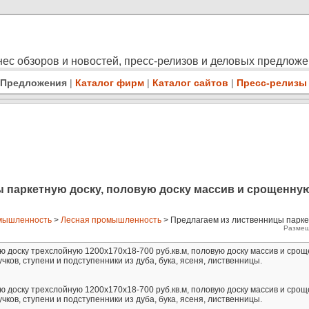
ес обзоров и новостей, пресс-релизов и деловых предлож
Предложения
|
Каталог фирм
|
Каталог сайтов
|
Пресс-релизы
 паркетную доску, половую доску массив и срощенную
мышленность
>
Лесная промышленность
> Предлагаем из лиственницы парке
Размещ
 доску трехслойную 1200х170х18-700 руб.кв.м, половую доску массив и срощ
сучков, ступени и подступенники из дуба, бука, ясеня, лиственницы.
 доску трехслойную 1200х170х18-700 руб.кв.м, половую доску массив и срощ
сучков, ступени и подступенники из дуба, бука, ясеня, лиственницы.