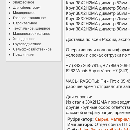
Упаковочное
Круг 38Х2Н2МА диаметр 52мм - 
Для сферы услуг
Круг 38Х2Н2МА диаметр 56мм - 
Медицинское
Круг 38Х2Н2МА диаметр 60мм - 
Газовое, топливное
Круг 38Х2Н2МА диаметр 75мм - 
Строительное
Круг 38Х2Н2МА диаметр 80мм - 
Текстильное, швейное
Круг 38Х2Н2МА диаметр 90мм - 
Машиностроительное
Холодильное
Доставка по всей России, экспо
Грузоподъемное
Сельскохозяйственное
Оперативная и полная информа
Подшипники
условиях и сроках отгрузки по 
+7 (343) 268-7815, +7 (950) 208-
6262 WhatsApp и Viber, +7 (343)
ЧАСЫ РАБОТЫ: Пн - Пт: с 05:45
рабочее время отправляйте запр
Для справки:
Из стали 38Х2Н2МА производят
другие крупные особо ответст
сложной конфигурации, примен
Рубрикатор:
Сырье, материа
Имя автора:
Отдел сбыта ГП
Сайт:
https://yaruse.ru/blurbs/s