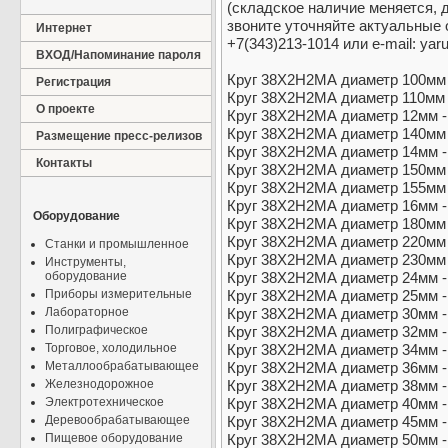
(складское наличие меняется, 
звоните уточняйте актуальные
Интернет
+7(343)213-1014 или e-mail: yar
ВХОД/Напоминание пароля
Круг 38Х2Н2МА диаметр 100мм -
Регистрация
Круг 38Х2Н2МА диаметр 110мм -
О проекте
Круг 38Х2Н2МА диаметр 12мм - 
Круг 38Х2Н2МА диаметр 140мм -
Размещение пресс-релизов
Круг 38Х2Н2МА диаметр 14мм - 
Контакты
Круг 38Х2Н2МА диаметр 150мм -
Круг 38Х2Н2МА диаметр 155мм -
Круг 38Х2Н2МА диаметр 16мм - 
Оборудование
Круг 38Х2Н2МА диаметр 180мм -
Круг 38Х2Н2МА диаметр 220мм -
Станки и промышленное
Круг 38Х2Н2МА диаметр 230мм -
Инструменты,
оборудование
Круг 38Х2Н2МА диаметр 24мм - 
Приборы измерительные
Круг 38Х2Н2МА диаметр 25мм - 
Лабораторное
Круг 38Х2Н2МА диаметр 30мм - 
Полиграфическое
Круг 38Х2Н2МА диаметр 32мм - 
Торговое, холодильное
Круг 38Х2Н2МА диаметр 34мм - 
Металлообрабатывающее
Круг 38Х2Н2МА диаметр 36мм - 
Железнодорожное
Круг 38Х2Н2МА диаметр 38мм - 
Электротехническое
Круг 38Х2Н2МА диаметр 40мм - 
Деревообрабатывающее
Круг 38Х2Н2МА диаметр 45мм - 
Пищевое оборудование
Круг 38Х2Н2МА диаметр 50мм - 