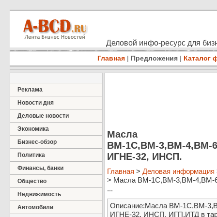
Деловой инфо-ресурс для бизн
Главная
|
Предложения
|
Каталог 
Реклама
Новости дня
Деловые новости
Экономика
Масла
Бизнес-обзор
ВМ-1С,ВМ-3,ВМ-4,ВМ-6
ИГНЕ-32, ИНСП.
Политика
Финансы, банки
Главная
>
Деловая информация
> Масла ВМ-1С,ВМ-3,ВМ-4,ВМ-6
Общество
...
Недвижимость
Описание:Масла ВМ-1С,ВМ-3,В
Автомобили
ИГНЕ-32, ИНСП, ИГП,ИТД в таре