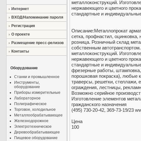
металлоконструкций. Изготовле
нержавеющего и цветного прока
Интернет
стандартные и индивидуальные 
ВХОД/Напоминание пароля
Регистрация
Описание:Металлопрокат арматур
О проекте
сетка, профнастил, оцинковка, 
розница. Розничный склад мета
Размещение пресс-релизов
собственным автотранспортом.
Контакты
металлоконструкций. Изготовле
нержавеющего и цветного прока
стандартные и индивидуальные (
Оборудование
фрезерные работы, штамповка,
порошковая покраска), любые 
Станки и промышленное
траверсы, решетки, стеллажи, е
Инструменты,
оборудование
ограждения, лестницы, рекламн
Приборы измерительные
Возможно серийное производст
Лабораторное
Изготовление элементов метал
Полиграфическое
гражданского назначения
Торговое, холодильное
(495) 730-20-42, 369-73-19/23 w
Металлообрабатывающее
Железнодорожное
Цена
Электротехническое
100
Деревообрабатывающее
Пищевое оборудование