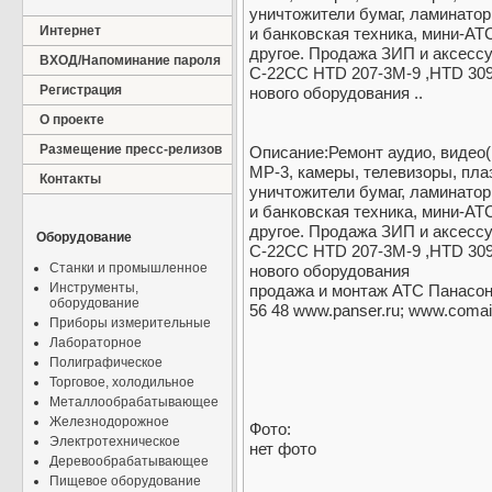
уничтожители бумаг, ламинато
Интернет
и банковская техника, мини-АТ
другое. Продажа ЗИП и аксесс
ВХОД/Напоминание пароля
C-22CC HTD 207-3M-9 ,HTD 309
Регистрация
нового оборудования ..
О проекте
Размещение пресс-релизов
Описание:Ремонт аудио, видео
MP-3, камеры, телевизоры, пл
Контакты
уничтожители бумаг, ламинато
и банковская техника, мини-АТ
другое. Продажа ЗИП и аксесс
Оборудование
C-22CC HTD 207-3M-9 ,HTD 309
Станки и промышленное
нового оборудования
Инструменты,
продажа и монтаж АТС Панасоник
оборудование
56 48 www.panser.ru; www.comail
Приборы измерительные
Лабораторное
Полиграфическое
Торговое, холодильное
Металлообрабатывающее
Железнодорожное
Фото:
Электротехническое
нет фото
Деревообрабатывающее
Пищевое оборудование