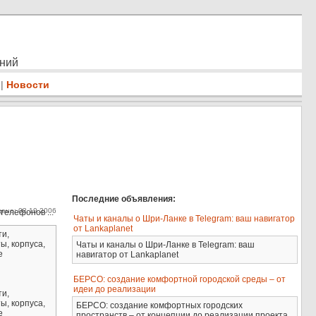
ений
|
Новости
Последние объявления:
ено: 02.10.2006
телефонов ...
Чаты и каналы о Шри-Ланке в Telegram: ваш навигатор
от Lankaplanet
ти,
ы, корпуса,
Чаты и каналы о Шри-Ланке в Telegram: ваш
е
навигатор от Lankaplanet
БЕРСО: создание комфортной городской среды – от
идеи до реализации
ти,
ы, корпуса,
БЕРСО: создание комфортных городских
е
пространств – от концепции до реализации проекта