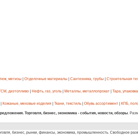
епеж, метизы
|
Отделочные материалы
|
Сантехника, трубы
|
Строительная те
ГСМ, дизтопливо
|
Нефть, газ, уголь
|
Металлы, металлопрокат
|
Тара, упаковка
|
Кожаные, меховые изделия
|
Ткани, текстиль
|
Обувь ассортимент
|
КПБ, пол
едложения. Торговля, бизнес, экономика - события, новости, обзоры
. Раз
рговля, бизнес, рынки, финансы, экономика, промышленность. Свободное ра