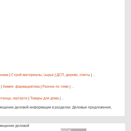
хника
|
Строй-материалы, сырье
|
ДСП, дерево, плиты
|
...
|
Химия, фармацевтика
|
Разное по теме
|
...
отенца, скатерти
|
Товары для дома
|
...
мещение деловой информации в разделах: Деловые предложения,
змещение деловой