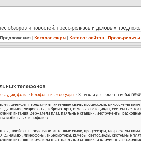
ес обзоров и новостей, пресс-релизов и деловых предлож
Предложения
|
Каталог фирм
|
Каталог сайтов
|
Пресс-релизы
ильных телефонов
Размещ
о, аудио, фото
>
Телефоны и аксессуары
> Запчасти для ремонта мобильных 
плеи, шлейфы, передатчики, антенные свичи, процессоры, микросхемы памя
я, динамики, микрофоны, вибромоторы, камеры, светодиоды, системные плат
точники питания, держатели плат, паяльные станции, инструменты, расходны
та мобильных телефонов. ..
плеи, шлейфы, передатчики, антенные свичи, процессоры, микросхемы памя
я, динамики, микрофоны, вибромоторы, камеры, светодиоды, системные плат
точники питания, держатели плат, паяльные станции, инструменты, расходны