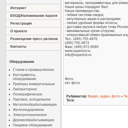
материалы, программаторы для ремо
Наши цены порадуют Вас!
Интернет
Наши преимущества:
- гибкая система скидок;
ВХОД/Напоминание пароля
- регулярные акции и распродажи;
- любая удобная форма оплаты;
Регистрация
- доставка грузов в любую точку Росс
- минимальные сроки отгрузки;
О проекте
- оперативный обмен бракованных из
Размещение пресс-релизов
Тел.: (495) 755-4870
(495) 755-4873
Контакты
Факс: (495) 972-9585
www.superlcd.ru
info@superlcd.ru
Оборудование
Станки и промышленное
Инструменты,
оборудование
Фото:
нет фото
Приборы измерительные
Лабораторное
Полиграфическое
Рубрикатор:
Видео, аудио, фото
»
Те
Торговое, холодильное
Теги:
Металлообрабатывающее
Железнодорожное
Электротехническое
Деревообрабатывающее
Пищевое оборудование