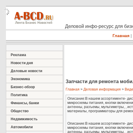
Деловой инфо-ресурс для бизн
Главная
|
Реклама
Новости дня
Деловые новости
Экономика
Запчасти для ремонта моб
Бизнес-обзор
Главная
>
Деловая информация
>
Виде
Политика
Описание:В нашем ассортименте- дис
микросхемы питания, кнопки включени
Финансы, банки
антенны, разъемы, мультиметры, , ис
Общество
материалы, программаторы для ремон
Недвижимость
Описание:В нашем ассортименте- дис
Автомобили
микросхемы питания, кнопки включени
антенны, разъемы, мультиметры, , ис