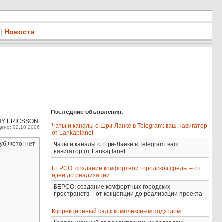
|
Новости
Последние объявления:
NY ERICSSON
Чаты и каналы о Шри-Ланке в Telegram: ваш навигатор
ено: 02.10.2006
от Lankaplanet
уб Фото: нет
Чаты и каналы о Шри-Ланке в Telegram: ваш
навигатор от Lankaplanet
БЕРСО: создание комфортной городской среды – от
идеи до реализации
БЕРСО: создание комфортных городских
пространств – от концепции до реализации проекта
Коррекционный сад с комплексным подходом