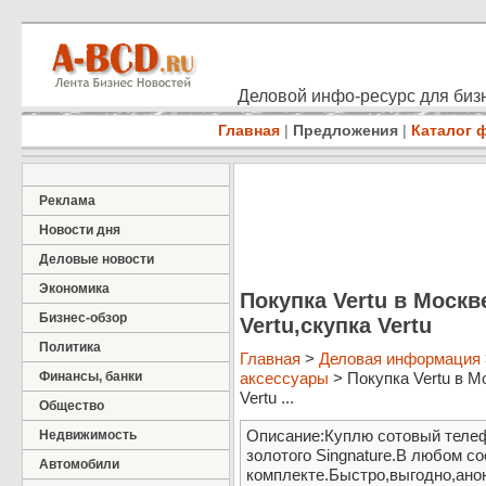
Деловой инфо-ресурс для бизн
Главная
|
Предложения
|
Каталог 
Реклама
Новости дня
Деловые новости
Экономика
Покупка Vertu в Москв
Бизнес-обзор
Vertu,скупка Vertu
Политика
Главная
>
Деловая информация
Финансы, банки
аксессуары
> Покупка Vertu в Мо
Vertu ...
Общество
Описание:Куплю сотовый телеф
Недвижимость
золотого Singnature.В любом со
Автомобили
комплекте.Быстро,выгодно,анон