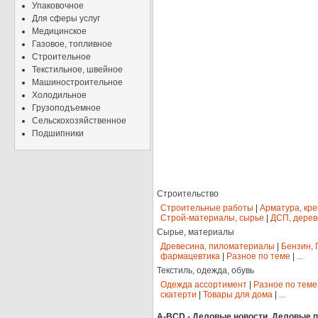
Упаковочное
Для сферы услуг
Медицинское
Газовое, топливное
Строительное
Текстильное, швейное
Машиностроительное
Холодильное
Грузоподъемное
Сельскохозяйственное
Подшипники
Строительство
Строительные работы
|
Арматура, кр
Строй-материалы, сырье
|
ДСП, дерев
Сырье, материалы
Древесина, пиломатериалы
|
Бензин, 
фармацевтика
|
Разное по теме
|
...
Текстиль, одежда, обувь
Одежда ассортимент
|
Разное по теме
скатерти
|
Товары для дома
|
...
A-BCD - Деловые новости, Деловые пр