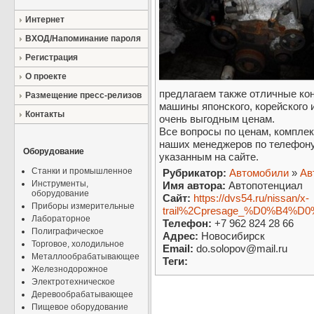
Интернет
ВХОД/Напоминание пароля
Регистрация
О проекте
предлагаем также отличные кон
Размещение пресс-релизов
машины японского, корейского 
Контакты
очень выгодным ценам.
Все вопросы по ценам, комплек
наших менеджеров по телефону 
Оборудование
указанным на сайте.
Станки и промышленное
Рубрикатор:
Автомобили
»
Ав
Инструменты,
Имя автора:
Автопотенциал
оборудование
Сайт:
https://dvs54.ru/nissan/x-
Приборы измерительные
trail%2Cpresage_%D0%B4%D
Лабораторное
Телефон:
+7 962 824 28 66
Полиграфическое
Адрес:
Новосибирск
Торговое, холодильное
Email:
do.solopov@mail.ru
Металлообрабатывающее
Теги:
Железнодорожное
Электротехническое
Деревообрабатывающее
Пищевое оборудование