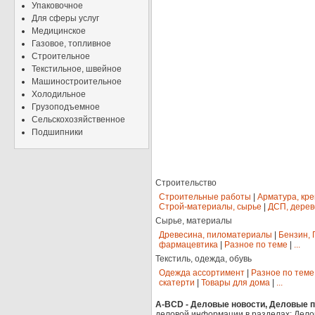
Упаковочное
Для сферы услуг
Медицинское
Газовое, топливное
Строительное
Текстильное, швейное
Машиностроительное
Холодильное
Грузоподъемное
Сельскохозяйственное
Подшипники
Строительство
Строительные работы
|
Арматура, кр
Строй-материалы, сырье
|
ДСП, дерев
Сырье, материалы
Древесина, пиломатериалы
|
Бензин, 
фармацевтика
|
Разное по теме
|
...
Текстиль, одежда, обувь
Одежда ассортимент
|
Разное по теме
скатерти
|
Товары для дома
|
...
A-BCD - Деловые новости, Деловые пр
деловой информации в разделах: Дело