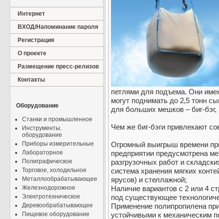
Интернет
ВХОД/Напоминание пароля
Регистрация
О проекте
Размещение пресс-релизов
Контакты
петлями для подъема. Они имею
могут поднимать до 2,5 тонн с
Оборудование
для больших мешков – биг-бэг,
Станки и промышленное
Чем же биг-бэги привлекают с
Инструменты,
оборудование
Приборы измерительные
Огромный выигрыш времени при
Лабораторное
предприятии предусмотрена ме
Полиграфическое
разгрузочных работ и складски
Торговое, холодильное
система хранения мягких конте
Металлообрабатывающее
ярусов) и стеллажной;
Железнодорожное
Наличие вариантов с 2 или 4 с
Электротехническое
под существующее технологиче
Деревообрабатывающее
Применение полипропилена при 
Пищевое оборудование
устойчивыми к механическим по