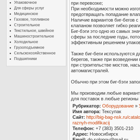
Упаковочное
при перевозке;
Для сферы услуг
При необходимости можно изгот
Медицинское
предотвращать попадание влаги
Газовое, топливное
Наличие вариантов биг-бегов с
Строительное
клапаном позволяет гибко реаг
Текстильное, швейное
Биг-бэги это одно из самых зн
Машиностроительное
сферы за последние годы, пото
Холодильное
эффективным решением упаковк
Грузоподъемное
Сельскохозяйственное
Также биг-беги используются д
Подшипники
берегов, также при возведении
при строительстве мостов, нас
автомагистралей.
Обычно при этом биг-бэги зап
Мы производим любые варианты
для поставок в любые регионы 
Рубрикатор:
Оборудование
»
Имя автора:
Тексупак
Сайт:
http://big-bag-nsk.ru/cata
raznyh-modifikacij
Телефон:
+7 (383) 3501-210
Адрес:
Новосибирск
Email:
do.solopov@mail.ru