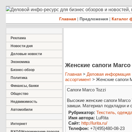
Деловой инфо-ресурс для бизнес обзоров и новостей,
Главная
|
Предложения
|
Каталог 
Реклама
Новости дня
Деловые новости
Экономика
Женские сапоги Marco 
Бизнес-обзор
Главная
>
Деловая информация
Политика
ассортимент
> Женские сапоги M
Финансы, банки
Сапоги Marco Tozzi
Общество
Высокие женские сапоги Marco 
Недвижимость
замши. Материал подкладки и с
Автомобили
Рубрикатор:
Текстиль, одежда
Имя автора:
LuRita
Сайт:
http://lurita.ru/
Интернет
Телефон:
+7(495)480-08-23
ВХОД/Напоминание пароля