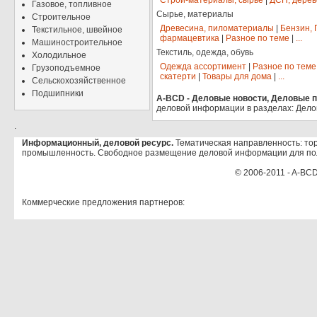
Строй-материалы, сырье
|
ДСП, дерев
Газовое, топливное
Сырье, материалы
Строительное
Древесина, пиломатериалы
|
Бензин, 
Текстильное, швейное
фармацевтика
|
Разное по теме
|
...
Машиностроительное
Текстиль, одежда, обувь
Холодильное
Одежда ассортимент
|
Разное по теме
Грузоподъемное
скатерти
|
Товары для дома
|
...
Сельскохозяйственное
Подшипники
A-BCD - Деловые новости, Деловые пр
деловой информации в разделах: Дело
.
Информационный, деловой ресурс.
Тематическая направленность: тор
промышленность. Свободное размещение деловой информации для по
© 2006-2011 - A-BCD
Коммерческие предложения партнеров: