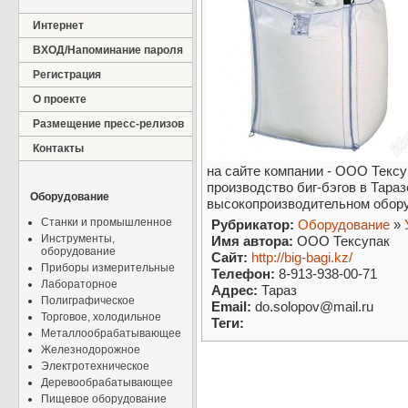
Интернет
ВХОД/Напоминание пароля
Регистрация
О проекте
Размещение пресс-релизов
Контакты
на сайте компании - ООО Тексу
производство биг-бэгов в Тара
Оборудование
высокопроизводительном обору
Станки и промышленное
Рубрикатор:
Оборудование
»
Инструменты,
Имя автора:
ООО Тексупак
оборудование
Сайт:
http://big-bagi.kz/
Приборы измерительные
Телефон:
8-913-938-00-71
Лабораторное
Адрес:
Тараз
Полиграфическое
Email:
do.solopov@mail.ru
Торговое, холодильное
Теги:
Металлообрабатывающее
Железнодорожное
Электротехническое
Деревообрабатывающее
Пищевое оборудование