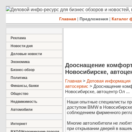
Деловой инфо-ресурс для бизнес обзоров и новостей,
Главная
|
Предложения
|
Каталог 
Реклама
Новости дня
Деловые новости
Экономика
Дооснащение комфор
Бизнес-обзор
Новосибирске, автоц
Политика
Главная
>
Деловая информация
Финансы, банки
автосервис
> Дооснащение ком
Новосибирске, автоцентр Ол ...
Общество
Наши опытные специалисты пр
Недвижимость
доступом BMW в Новосибирске,
Автомобили
соблюдением фирменного регла
Многие автолюбители не любят
Интернет
при открывании дверей в ваше
ВХОД/Напоминание пароля