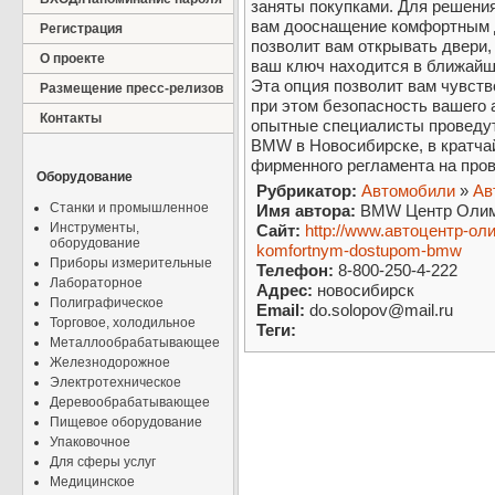
заняты покупками. Для решени
вам дооснащение комфортным 
Регистрация
позволит вам открывать двери,
О проекте
ваш ключ находится в ближайш
Эта опция позволит вам чувств
Размещение пресс-релизов
при этом безопасность вашего
Контакты
опытные специалисты проведу
BMW в Новосибирске, в кратча
фирменного регламента на про
Оборудование
Рубрикатор:
Автомобили
»
Ав
Станки и промышленное
Имя автора:
BMW Центр Олим
Инструменты,
Сайт:
http://www.автоцентр-ол
оборудование
komfortnym-dostupom-bmw
Приборы измерительные
Телефон:
8-800-250-4-222
Лабораторное
Адрес:
новосибирск
Полиграфическое
Email:
do.solopov@mail.ru
Торговое, холодильное
Теги:
Металлообрабатывающее
Железнодорожное
Электротехническое
Деревообрабатывающее
Пищевое оборудование
Упаковочное
Для сферы услуг
Медицинское