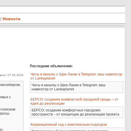
|
Новости
Последние объявления:
Чаты и каналы о Шри-Ланке в Telegram: ваш навигатор
ено: 07.06.2018
от Lankaplanet
овосибирске,
Чаты и каналы о Шри-Ланке в Telegram: ваш
навигатор от Lankaplanet
емых с
БЕРСО: создание комфортной городской среды – от
идеи до реализации
м поиском
БЕРСО: создание комфортных городских
просы.
пространств – от концепции до реализации проекта
Коррекционный сад с комплексным подходом
);