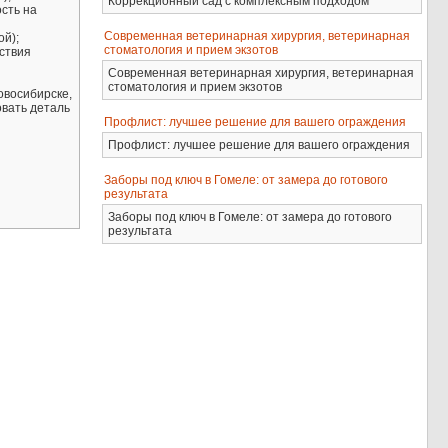
Коррекционный сад с комплексным подходом
ость на
Современная ветеринарная хирургия, ветеринарная
ой);
стоматология и прием экзотов
тствия
Современная ветеринарная хирургия, ветеринарная
стоматология и прием экзотов
овосибирске,
овать деталь
Профлист: лучшее решение для вашего ограждения
Профлист: лучшее решение для вашего ограждения
Заборы под ключ в Гомеле: от замера до готового
результата
Заборы под ключ в Гомеле: от замера до готового
результата