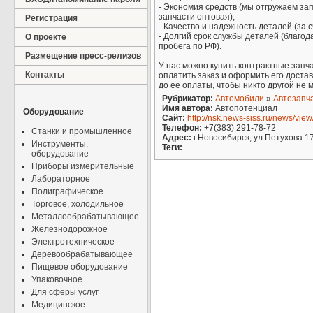
- Экономия средств (мы отгружаем за
запчасти оптовая);
Регистрация
- Качество и надежность деталей (за
- Долгий срок службы деталей (благо
О проекте
пробега по РФ).
Размещение пресс-релизов
У нас можно купить контрактные запча
Контакты
оплатить заказ и оформить его доста
до ее оплаты, чтобы никто другой не м
Рубрикатор:
Автомобили
»
Автозапч
Имя автора:
Автопотенциал
Оборудование
Сайт:
http://nsk.news-siss.ru/news/vie
Телефон:
+7(383) 291-78-72
Станки и промышленное
Адрес:
г.Новосибирск, ул.Петухова 17
Инструменты,
Теги:
оборудование
Приборы измерительные
Лабораторное
Полиграфическое
Торговое, холодильное
Металлообрабатывающее
Железнодорожное
Электротехническое
Деревообрабатывающее
Пищевое оборудование
Упаковочное
Для сферы услуг
Медицинское