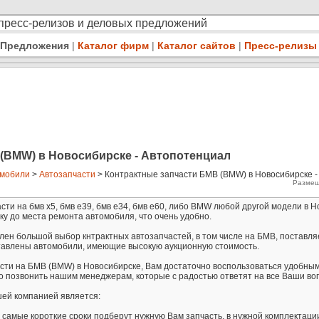
 пресс-релизов и деловых предложений
Предложения
|
Каталог фирм
|
Каталог сайтов
|
Пресс-релизы
(BMW) в Новосибирске - Автопотенциал
мобили
>
Автозапчасти
> Контрактные запчасти БМВ (BMW) в Новосибирске -
Размещ
сти на бмв х5, бмв е39, бмв е34, бмв е60, либо BMW любой другой модели в Н
ку до места ремонта автомобиля, что очень удобно.
ен большой выбор кнтрактных автозапчастей, в том числе на БМВ, поставля
ставлены автомобили, имеющие высокую аукционную стоимость.
асти на БМВ (BMW) в Новосибирске, Вам достаточно воспользоваться удобны
о позвонить нашим менеджерам, которые с радостью ответят на все Ваши во
ей компанией является:
 самые короткие сроки подберут нужную Вам запчасть, в нужной комплектации