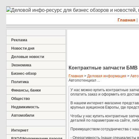
Деловой инфо-ресурс для бизнес обзоров и новостей,
Главная
|
Реклама
Новости дня
Деловые новости
Экономика
Контрактные запчасти БМВ 
Бизнес-обзор
Главная
>
Деловая информация
>
Авто
Автопотенциал ...
Политика
У нас можно купить контрактные запча
Финансы, банки
оплатить заказ и оформить его достав
Общество
В нашем интернет-магазине представл
Недвижимость
крупных аукционов Европы, где пред
Автомобили
Чтобы у нас купить контрактные запч
деталей по параметрам на сайте, либ
Преимуществом сотрудничества с наш
Интернет
- Оперативность (наши специалисты в
ВХОД/Напоминание пароля