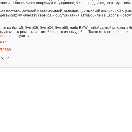
пчасти в Новосибирск напрямую с аукционов, без посредников, поэтому стоим
 счет поставок деталей с автомобилей, обладающих высокой аукционной оценк
даря высокому качеству сервиса и обслуживания автомобилей в Европе и отсу
сти на бмв х5, бмв е39, бмв е34, бмв е60, либо BMW любой другой модели в Н
вку до места ремонта автомобиля, что очень удобно. Также можно зарезервир
ог ее перекупить.
асти
w/19869
А, к.2