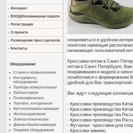
Интернет
ВХОД/Напоминание пароля
Регистрация
О проекте
ознакомиться в удобном интерне
Размещение пресс-релизов
понятная навигация располагае
Контакты
начинающих пользователей инт
Кроссовки оптом в Санкт-Петер
Оборудование
оптом в Санкт-Петербурге, Вам
понравившиеся модели и запол
Станки и промышленное
позаботимся о формировании Ва
Инструменты,
оборудование
удобной для Вас транспортной 
Приборы измерительные
Лабораторное
Вас ждут следующие коллекции
Полиграфическое
Торговое, холодильное
- Кроссовки производства Кита
Металлообрабатывающее
- Кроссовки производства Кита
Железнодорожное
- Кроссовки производства Росс
Электротехническое
- Кроссовки производства Росс
Деревообрабатывающее
- Футзалки - кроссовки для спо
Пищевое оборудование
- Кроссоки зимние;