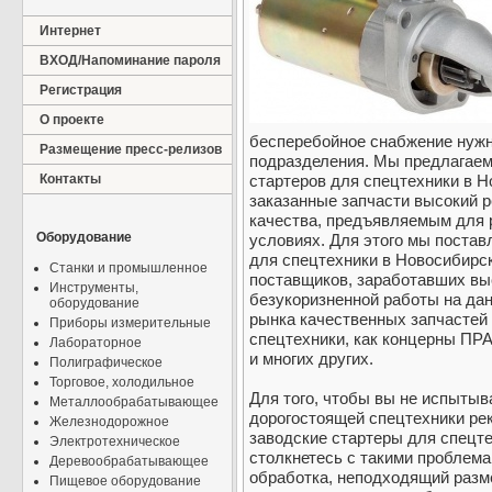
Интернет
ВХОД/Напоминание пароля
Регистрация
О проекте
бесперебойное снабжение нуж
Размещение пресс-релизов
подразделения. Мы предлагаем
Контакты
стартеров для спецтехники в Н
заказанные запчасти высокий р
качества, предъявляемым для 
Оборудование
условиях. Для этого мы постав
для спецтехники в Новосибирс
Станки и промышленное
поставщиков, заработавших вы
Инструменты,
безукоризненной работы на дан
оборудование
рынка качественных запчастей
Приборы измерительные
спецтехники, как концерны ПР
Лабораторное
и многих других.
Полиграфическое
Торговое, холодильное
Для того, чтобы вы не испыты
Металлообрабатывающее
дорогостоящей спецтехники ре
Железнодорожное
заводские стартеры для спецте
Электротехническое
столкнетесь с такими проблемам
Деревообрабатывающее
обработка, неподходящий разме
Пищевое оборудование