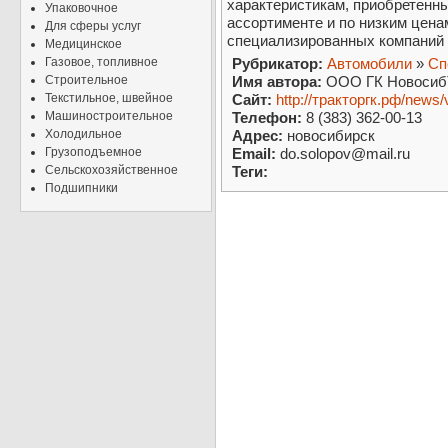
характеристикам, приобретенны
Упаковочное
ассортименте и по низким цена
Для сферы услуг
специализированных компаний
Медицинское
Газовое, топливное
Рубрикатор:
Автомобили
»
Сп
Строительное
Имя автора:
ООО ГК НовосибТ
Текстильное, швейное
Сайт:
http://тракторгк.рф/news/
Машиностроительное
Телефон:
8 (383) 362-00-13
Холодильное
Адрес:
новосибирск
Грузоподъемное
Email:
do.solopov@mail.ru
Сельскохозяйственное
Теги:
Подшипники