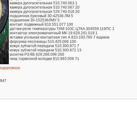
камера дугогасительная 510.740.063 1
камера дугогасительная 510.740.067 20
камера дугогасительная 529.740.018 20
подшипник буксовый 30-42536 ЛМ 5
подшипник 30-152536ЛМУ 5
контакт подвижный 810.551.077 100
датчик-реле температуры ТАМ-103С ЦТКА.304559.116ПС 1
контактор электромагнитный МК-19 629.241.019 1
вставка угольная контактная тип А 810.193.765 7 ящиков
форсунка песочницы 510.425.006 100
кожух зубчатой передачи 510.300.871 7
кожух зубчатой передачи 510.300.872 13
розетка РЗ-8Б 629.266.096 200
чека тормозной колодки 810.993.006 71
нодорожное
8947