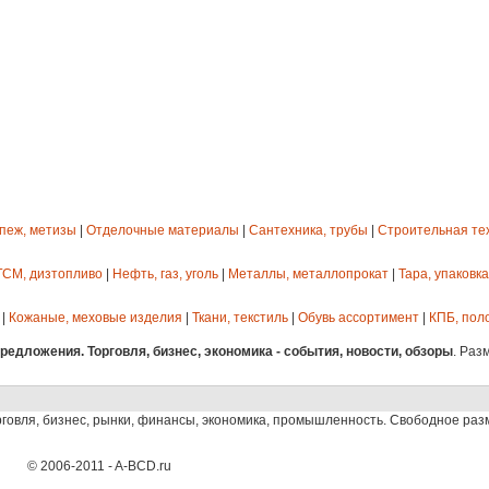
епеж, метизы
|
Отделочные материалы
|
Сантехника, трубы
|
Строительная те
ГСМ, дизтопливо
|
Нефть, газ, уголь
|
Металлы, металлопрокат
|
Тара, упаковка
|
Кожаные, меховые изделия
|
Ткани, текстиль
|
Обувь ассортимент
|
КПБ, пол
едложения. Торговля, бизнес, экономика - события, новости, обзоры
. Раз
рговля, бизнес, рынки, финансы, экономика, промышленность. Свободное ра
© 2006-2011 - A-BCD.ru