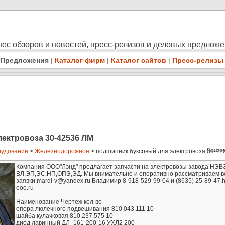
ес обзоров и новостей, пресс-релизов и деловых предлож
Предложения
|
Каталог фирм
|
Каталог сайтов
|
Пресс-релизы
ектровоза 30-42536 ЛМ
Размещ
удование
>
Железнодорожное
> подшипник буксовый для электровоза 30-425
Компания ООО"Лэнд" предлагает запчасти на электровозы завода НЭВЗ
ВЛ,ЭП,ЭС,НП,ОПЭ,ЭД. Мы внимательно и оперативно рассматриваем в
заявки.mardi-v@yandex.ru Владимир 8-918-529-99-04 и (8635) 25-89-47,htt
ooo.ru
Наименование Чертеж кол-во
опора люлечного подвешивания 810.043.111 10
шайба кулачковая 810.237.575 10
диод лавинный ДЛ -161-200-16 УХЛ2 200