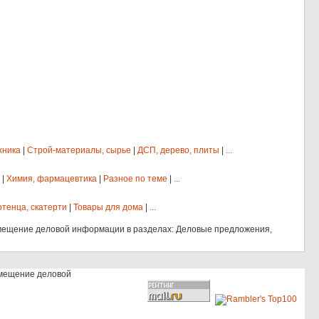
хника
|
Строй-материалы, сырье
|
ДСП, дерево, плиты
|
...
|
Химия, фармацевтика
|
Разное по теме
|
...
отенца, скатерти
|
Товары для дома
|
...
мещение деловой информации в разделах: Деловые предложения,
змещение деловой