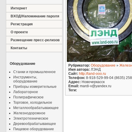
Интернет
ВХОД/Напоминание пароля
Регистрация
О проекте
Размещение пресс-релизов
Контакты
Оборудование
Рубрикатор:
Оборудование
»
Желез
Имя автора:
ЛЭНД
Станки и промышленное
Сайт:
http://land-ooo.ru
Инструменты,
Телефон:
8-918-529-99-04 (8635) 25
оборудование
Адрес:
Новочеркасск
Email:
mardi-v@yandex.ru
Приборы измерительные
Теги:
Лабораторное
Полиграфическое
Торговое, холодильное
Металлообрабатывающее
Железнодорожное
Электротехническое
Деревообрабатывающее
Пищевое оборудование