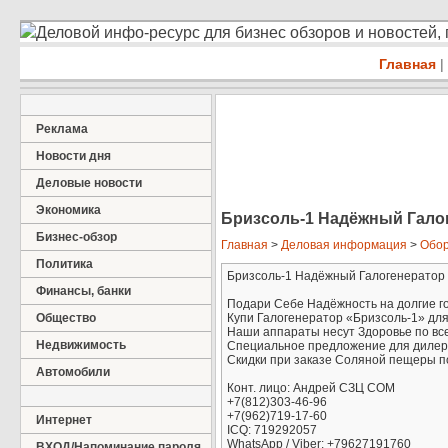
Деловой инфо-ресурс для бизнес обзоров и новостей,
Главная
|
Реклама
Новости дня
Деловые новости
Экономика
Бризсоль-1 Надёжный Гало
Бизнес-обзор
Главная
>
Деловая информация
>
Обор
Политика
Бризсоль-1 Надёжный Галогенератор
Финансы, банки
Подари Себе Надёжность на долгие г
Общество
Купи Галогенератор «Бризсоль-1» дл
Наши аппараты несут Здоровье по вс
Недвижимость
Специальное предложение для дилеро
Скидки при заказе Соляной пещеры п
Автомобили
Конт. лицо: Андрей СЗЦ СОМ
+7(812)303-46-96
+7(962)719-17-60
Интернет
ICQ: 719292057
WhatsApp / Viber: +79627191760
ВХОД/Напоминание пароля