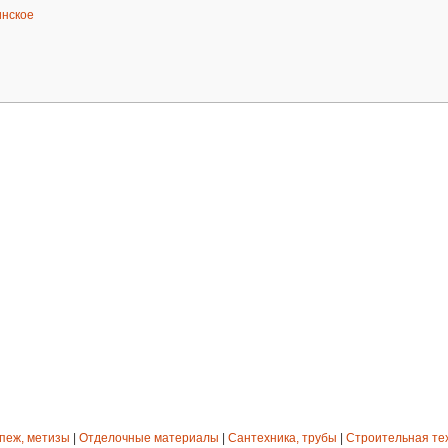
нское
епеж, метизы
|
Отделочные материалы
|
Сантехника, трубы
|
Строительная те