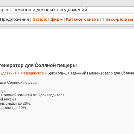
 пресс-релизов и деловых предложений
Предложения
|
Каталог фирм
|
Каталог сайтов
|
Пресс-релизы
генератор для Соляной пещеры
Размещ
удование
>
Медицинское
> Бризсоль-1 Надёжный Галогенератор для Соляной
 для Соляной пещеры
оды
я Соляной комнаты от Производителя
ей России
в, скидки до 28%.
од ключ до 20%