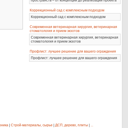
пространств – от концепции до реализации проекта
Коррекционный сад с комплексным подходом
Коррекционный сад с комплексным подходом
Современная ветеринарная хирургия, ветеринарная
стоматология и прием экзотов
Современная ветеринарная хирургия, ветеринарная
стоматология и прием экзотов
Профлист: лучшее решение для вашего ограждения
Профлист: лучшее решение для вашего ограждения
хника
|
Строй-материалы, сырье
|
ДСП, дерево, плиты
|
...