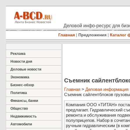
Деловой инфо-ресурс для бизн
Главная
|
Предложения
|
Каталог 
Реклама
Новости дня
Деловые новости
Экономика
Съемник сайлентблок
Бизнес-обзор
Главная
>
Деловая информация
Политика
Съемник сайлентблоков грузовых
Финансы, банки
Компания ООО «ТИТАН» постав
Общество
предлагает. Гидравлический съ
ремонта и обслуживания подве
Недвижимость
полуприцепов. Набор в сочетан
Автомобили
ручным гидравлическим (в комп