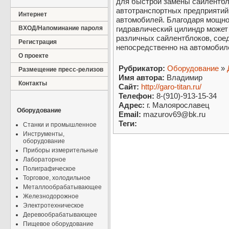
для быстрой замены сайлентбл
автотранспортных предприятий
Интернет
автомобилей. Благодаря мощно
ВХОД/Напоминание пароля
гидравлический цилиндр может
различных сайлентблоков, сое
Регистрация
непосредственно на автомобил
О проекте
Рубрикатор:
Оборудование
»
Размещение пресс-релизов
Имя автора:
Владимир
Контакты
Сайт:
http://garo-titan.ru/
Телефон:
8-(910)-913-15-34
Адрес:
г. Малоярославец
Оборудование
Email:
mazurov69@bk.ru
Теги:
Станки и промышленное
Инструменты,
оборудование
Приборы измерительные
Лабораторное
Полиграфическое
Торговое, холодильное
Металлообрабатывающее
Железнодорожное
Электротехническое
Деревообрабатывающее
Пищевое оборудование