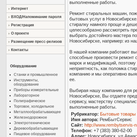
выполненные работы.
Интернет
Ремонт стиральных машин, пож
ВХОД/Напоминание пароля
бытовых услуг в Новосибирске.
стиралку намного проще и деш
Регистрация
целесообразно рассмотреть пр
О проекте
выбрать достойного мастера п
Новосибирске, например: из на
Размещение пресс-релизов
Контакты
В нашей компании работают в
способные произвести ремонт
марок и модификаций, поэтому 
Оборудование
неприятность, как поломка сти
компанию и мы оперативно выя
Станки и промышленное
ее.
Инструменты,
оборудование
Приборы измерительные
Выбирая нашу компанию для р
Лабораторное
Новосибирске, Вы отдаете пре
Полиграфическое
сервису, мастерству специалис
Торговое, холодильное
выполненные работы.
Металлообрабатывающее
Рубрикатор:
Бытовые товары
Железнодорожное
Имя автора:
РемБытСервис
Электротехническое
Сайт:
http://www.rembytservis-n
Деревообрабатывающее
Телефон:
+7 (383) 380-62-00
Пищевое оборудование
Адрес:
Новосибирск, ул.Авиас