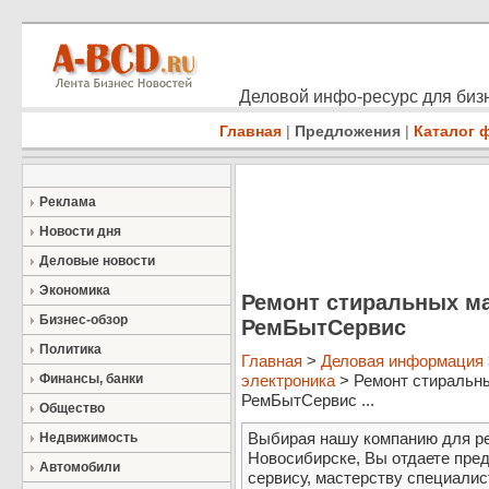
Деловой инфо-ресурс для бизн
Главная
|
Предложения
|
Каталог 
Реклама
Новости дня
Деловые новости
Экономика
Ремонт стиральных ма
Бизнес-обзор
РемБытСервис
Политика
Главная
>
Деловая информация
Финансы, банки
электроника
> Ремонт стиральны
РемБытСервис ...
Общество
Выбирая нашу компанию для р
Недвижимость
Новосибирске, Вы отдаете пре
Автомобили
сервису, мастерству специалис