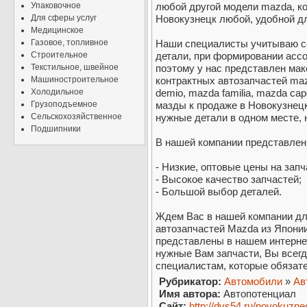
Упаковочное
любой другой модели mazda, к
Для сферы услуг
Новокузнецк любой, удобной дл
Медицинское
Газовое, топливное
Наши специалисты учитываю се
Строительное
детали, при формировании ассо
Текстильное, швейное
поэтому у нас представлен ма
Машиностроительное
контрактных автозапчастей maz
Холодильное
demio, mazda familia, mazda cap
Грузоподъемное
мазды к продаже в Новокузнецк
Сельскохозяйственное
нужные детали в одном месте, 
Подшипники
В нашей компании представлен
- Низкие, оптовые цены на запч
- Высокое качество запчастей;
- Большой выбор деталей.
Ждем Вас в нашей компании дл
автозапчастей Mazda из Японии
представлены в нашем интернет
нужные Вам запчасти, Вы всег
специалистам, которые обязате
Рубрикатор:
Автомобили
»
Ав
Имя автора:
Автопотенциал
Сайт:
http://dvs54.ru/novokuz