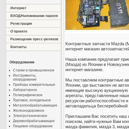
Интернет
ВХОД/Напоминание пароля
Регистрация
О проекте
Размещение пресс-релизов
Контрактные запчасти Mazda (М
Контакты
интернет магазин автозапчасте
Наша компания предлагает при
Оборудование
(Мазда) из Японии в Новокузне
интернет-магазине.
Станки и промышленное
Инструменты,
оборудование
Мы поставляем контрактные ав
Приборы измерительные
Японии, где выставлен не авто
Лабораторное
имеющие высокую аукционную о
Полиграфическое
агрегаты, представленные наш
Торговое, холодильное
ресурсом работоспособности и
Металлообрабатывающее
автовладельца бесперебойной 
Железнодорожное
Электротехническое
Приглашаем Вас посетить наш 
Деревообрабатывающее
поиском, найти нужные Вам кон
Пищевое оборудование
мазда фамилия, мазда 3, мазда 