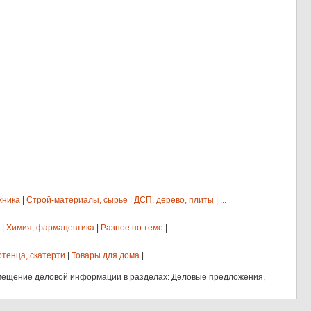
хника
|
Строй-материалы, сырье
|
ДСП, дерево, плиты
|
...
|
Химия, фармацевтика
|
Разное по теме
|
...
отенца, скатерти
|
Товары для дома
|
...
мещение деловой информации в разделах: Деловые предложения,