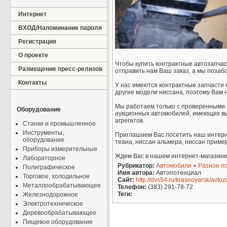
Интернет
ВХОД/Напоминание пароля
Регистрация
О проекте
Чтобы купить контрактные автозапчас
Размещение пресс-релизов
отправить нам Ваш заказ, а мы позаб
Контакты
У нас имеются контрактные запчасти на n
другие модели ниссана, поэтому Вам 
Мы работаем только с проверенными п
Оборудование
аукционных автомобилей, имеющих выс
агрегатов.
Станки и промышленное
Инструменты,
Приглашаем Вас посетить наш интерне
оборудование
теана, ниссан альмера, ниссан пример
Приборы измерительные
Ждем Вас в нашем интернет-магазине 
Лабораторное
Рубрикатор:
Автомобили
»
Разное п
Полиграфическое
Имя автора:
Автопотенциал
Торговое, холодильное
Сайт:
http://dvs54.ru/krasnoyarsk/avt
Металлообрабатывающее
Телефон:
(383) 291-78-72
Теги:
Железнодорожное
Электротехническое
Деревообрабатывающее
Пищевое оборудование