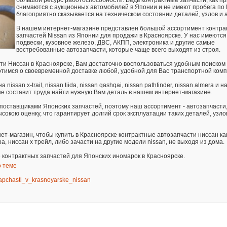
большой ресурс работоспособности. Ведь контрактные запчасти, как пр
снимаются с аукционных автомобилей в Японии и не имеют пробега по 
благоприятно сказывается на техническом состоянии деталей, узлов и а
В нашем интернет-магазине представлен большой ассортимент контра
запчастей Nissan из Японии для продажи в Красноярске. У нас имеются
подвески, кузовное железо, ДВС, АКПП, электроника и другие самые
востребованные автозапчасти, которые чаще всего выходят из строя.
ти Ниссан в Красноярске, Вам достаточно воспользоваться удобным поиском 
отимся о своевременной доставке любой, удобной для Вас транспортной ком
issan x-trail, nissan tiida, nissan qashqai, nissan pathfinder, nissan almera и н
не составит труда найти нужную Вам деталь в нашем интернет-магазине.
оставщиками Японских запчастей, поэтому наш ассортимент - автозапчасти,
окою оценку, что гарантирует долгий срок эксплуатации таких деталей, узло
т-магазин, чтобы купить в Красноярске контрактные автозапчасти ниссан ка
а, ниссан х трейл, либо зачасти на другие модели nissan, не выходя из дома.
контрактных запчастей для Японских иномарок в Красноярске.
о теме
ozapchasti_v_krasnoyarske_nissan