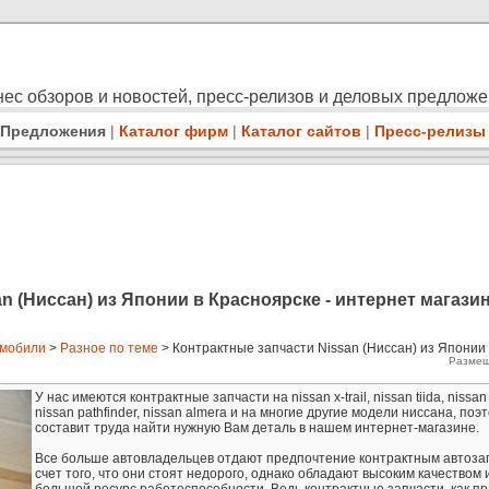
ес обзоров и новостей, пресс-релизов и деловых предлож
Предложения
|
Каталог фирм
|
Каталог сайтов
|
Пресс-релизы
n (Ниссан) из Японии в Красноярске - интернет магази
мобили
>
Разное по теме
> Контрактные запчасти Nissan (Ниссан) из Японии 
Размещ
У нас имеются контрактные запчасти на nissan x-trail, nissan tiida, nissan
nissan pathfinder, nissan almera и на многие другие модели ниссана, поэ
составит труда найти нужную Вам деталь в нашем интернет-магазине.
Все больше автовладельцев отдают предпочтение контрактным автозап
счет того, что они стоят недорого, однако обладают высоким качеством