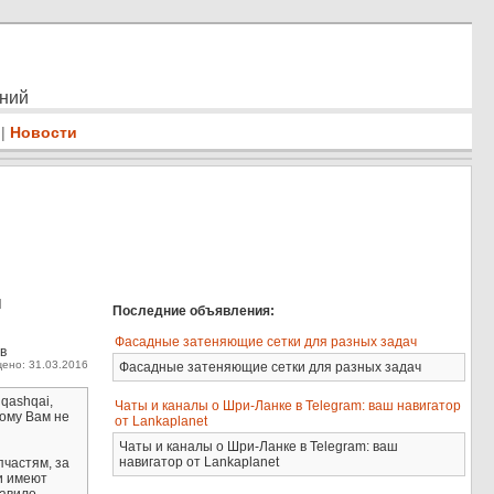
ений
|
Новости
н
Последние объявления:
Фасадные затеняющие сетки для разных задач
в
ено: 31.03.2016
Фасадные затеняющие сетки для разных задач
 qashqai,
Чаты и каналы о Шри-Ланке в Telegram: ваш навигатор
тому Вам не
от Lankaplanet
Чаты и каналы о Шри-Ланке в Telegram: ваш
навигатор от Lankaplanet
частям, за
 и имеют