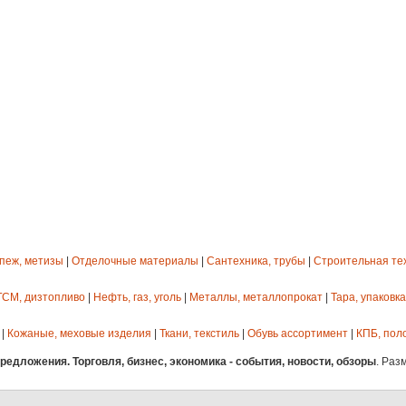
епеж, метизы
|
Отделочные материалы
|
Сантехника, трубы
|
Строительная те
ГСМ, дизтопливо
|
Нефть, газ, уголь
|
Металлы, металлопрокат
|
Тара, упаковка
|
Кожаные, меховые изделия
|
Ткани, текстиль
|
Обувь ассортимент
|
КПБ, пол
едложения. Торговля, бизнес, экономика - события, новости, обзоры
. Раз