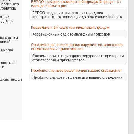
авило,
БЕРСО: создание комфортной городской среды – от
России, что
идеи до реализации
грегатов.
БЕРСО: создание комфортных городских
ктных
пространств – от концепции до реализации проекта
: детали
Коррекционный сад с комплексным подходом
Коррекционный сад с комплексным подходом
на сайте и
панией.
Современная ветеринарная хирургия, ветеринарная
стоматология и прием экзотов
а многие
Современная ветеринарная хирургия, ветеринарная
стоматология и прием экзотов
 снятые с
в и
Профлист: лучшее решение для вашего ограждения
Профлист: лучшее решение для вашего ограждения
шкай, ниссан