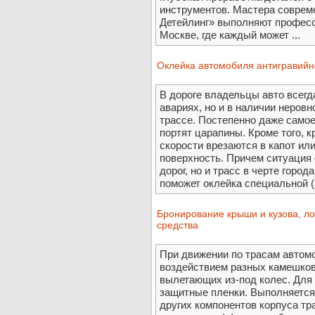
инструментов. Мастера соврем
Детейлинг» выполняют професс
Москве, где каждый может ...
Оклейка автомобиля антигравий
В дороге владельцы авто всегда
авариях, но и в наличии неровн
трассе. Постепенно даже самое
портят царапины. Кроме того, 
скорости врезаются в капот ил
поверхность. Причем ситуация
дорог, но и трасс в черте горо
поможет оклейка специальной (а
Бронирование крыши и кузова, ло
средства
При движении по трасам автом
воздействием разных камешков 
вылетающих из-под колес. Для
защитные пленки. Выполняется
других компонентов корпуса тр