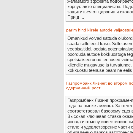
желаемого эффекта подбирается
корпус авто специалисты. Подо
защититься от царапин и сколо
При д ...
parim hind kiirele autode valjaostul
Omanikud voivad sattuda olukorda, 
saada selle eest kasu. Selle aseme
veebisaitidel, oodata potentsiaalse
poorduda autode kokkuostuga tege
spetsialiseerunud teenused voimald
kliendile mugavuse ja turvatunde
kokkuostu teenuse peamine eelis o
Газпромбанк Лизинг: во втором п
сдержанный рост
Газпромбанк Лизинг прокоммент
года на рынке лизинга. За отч
соответствовал базовому сцена
Высокая ключевая ставка оказы
иногда и отмену инвестиционн
стало и удовлетворение части 
обновлению парков автотранспо