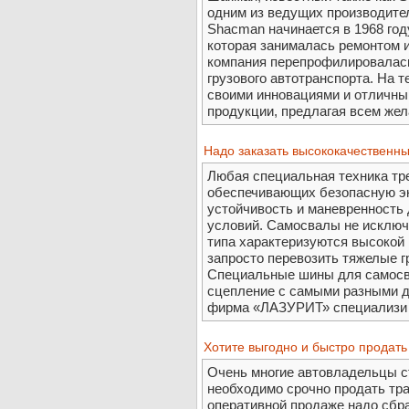
одним из ведущих производите
Shacman начинается в 1968 году
которая занималась ремонтом 
компания перепрофилировалась
грузового автотранспорта. На 
своими инновациями и отличны
продукции, предлагая всем жел
Надо заказать высококачественн
Любая специальная техника тр
обеспечивающих безопасную э
устойчивость и маневренность 
условий. Самосвалы не исключ
типа характеризуются высокой
запросто перевозить тяжелые гр
Специальные шины для самосв
сцепление с самыми разными 
фирма «ЛАЗУРИТ» специализи .
Хотите выгодно и быстро продат
Очень многие автовладельцы ст
необходимо срочно продать тран
оперативной продаже надо сбра