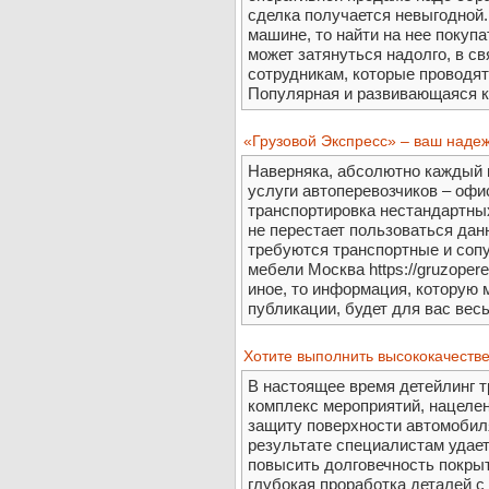
сделка получается невыгодной. 
машине, то найти на нее покуп
может затянуться надолго, в св
сотрудникам, которые проводят
Популярная и развивающаяся к
«Грузовой Экспресс» – ваш надеж
Наверняка, абсолютно каждый и
услуги автоперевозчиков – офи
транспортировка нестандартных
не перестает пользоваться дан
требуются транспортные и сопу
мебели Москва https://gruzopere
иное, то информация, которую 
публикации, будет для вас весь
Хотите выполнить высококачеств
В настоящее время детейлинг т
комплекс мероприятий, нацелен
защиту поверхности автомобиля,
результате специалистам удает
повысить долговечность покры
глубокая проработка деталей 