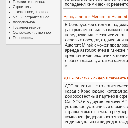
Газовое, топливное
попадания химических реагентов,
Строительное
Текстильное, швейное
Аренда авто в Минске от Autorent
Машиностроительное
Холодильное
В белорусской столице надежн
Грузоподъемное
раскрывает новые возможности
Сельскохозяйственное
передвижения. Независимо от т
Подшипники
деловых поездок, отдыха или п
Autorent Minsk сможет предло
аренда автомобилей в Минске ht
предпочтений различных польз
любых классов, а также самок
в ...
ДТС-Логистик - лидер в сегменте
ДТС логистик – это логистичес
назад в Краснодаре, которая з
добросовестный партнер в сфе
СЗ, УФО и в другие регионы РФ
установил устойчивые связи с 
страны и имеет немало регуляр
компании федерального уровня,
индивидуальный подход к кажд
...