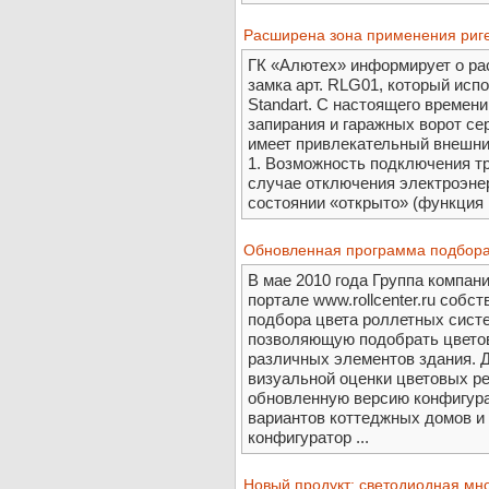
Расширена зона применения риге
ГК «Алютех» информирует о ра
замка арт. RLG01, который исп
Standart. С настоящего времен
запирания и гаражных ворот сер
имеет привлекательный внешни
1. Возможность подключения тр
случае отключения электроэнер
состоянии «открыто» (функция н
Обновленная программа подбора
В мае 2010 года Группа компа
портале www.rollcenter.ru собс
подбора цвета роллетных сист
позволяющую подобрать цветов
различных элементов здания. 
визуальной оценки цветовых 
обновленную версию конфигура
вариантов коттеджных домов и
конфигуратор ...
Новый продукт: светодиодная м