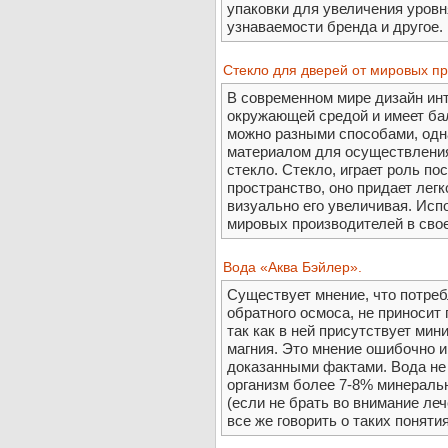
упаковки для увеличения уровн
узнаваемости бренда и другое. ht
Стекло для дверей от мировых п
В современном мире дизайн инт
окружающей средой и имеет бал
можно разными способами, одн
материалом для осуществления
стекло. Стекло, играет роль по
пространство, оно придает легк
визуально его увеличивая. Исп
мировых производителей в свое
Вода «Аква Бэйлер».
Существует мнение, что потре
обратного осмоса, не приносит
так как в ней присутствует ми
магния. Это мнение ошибочно и
доказанными фактами. Вода не
организм более 7-8% минераль
(если не брать во внимание ле
все же говорить о таких понятиях 