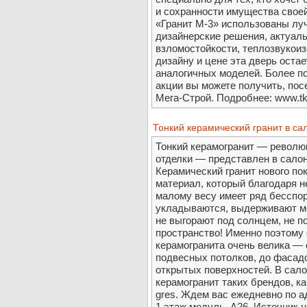
и сохранности имущества свое
«Гранит М-3» использованы лу
дизайнерские решения, актуаль
взломостойкости, теплозвукоиз
дизайну и цене эта дверь ост
аналогичных моделей. Более 
акции вы можете получить, пос
Мега-Строй. Подробнее: www.tk-
Тонкий керамический гранит в 
Тонкий керамогранит — революц
отделки — представлен в сало
Керамический гранит нового п
материал, который благодаря н
малому весу имеет ряд бесспо
укладываются, выдерживают ме
не выгорают под солнцем, не п
пространство! Именно поэтому 
керамогранита очень велика — о
подвесных потолков, до фасадо
открытых поверхностей. В са
керамогранит таких брендов, как: 
gres. Ждем вас ежедневно по 
1 этаж модуль, А26. Источник н