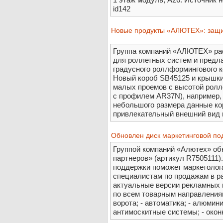
id142
Новые продукты «АЛЮТЕХ»: защи
Группа компаний «АЛЮТЕХ» ра
для роллетных систем и предла
градусного роллформингового к
Новый короб SB45125 и крышки
малых проемов с высотой ролле
с профилем AR37N), например, 
небольшого размера данные ко
привлекательный внешний вид в
Обновлен диск маркетинговой по
Группой компаний «Алютех» об
партнеров» (артикул R7505111)
поддержки поможет маркетолог
специалистам по продажам в р
актуальные версии рекламных 
по всем товарным направлениям
ворота; - автоматика; - алюми
антимоскитные системы; - оконн