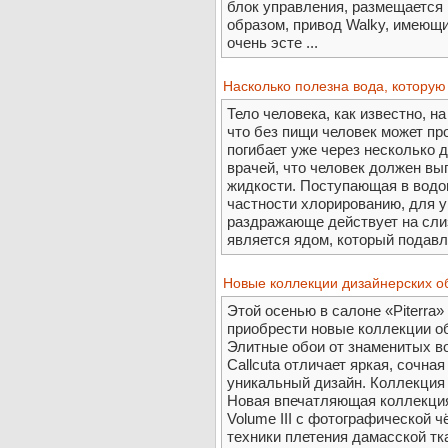
блок управления, размещается 
образом, привод Walky, имеющ
очень эсте ...
Насколько полезна вода, котору
Тело человека, как известно, на
что без пищи человек может пр
погибает уже через несколько 
врачей, что человек должен вы
жидкости. Поступающая в водоп
частности хлорированию, для 
раздражающе действует на сли
является ядом, который подавля
Новые коллекции дизайнерских о
Этой осенью в салоне «Piterra
приобрести новые коллекции об
Элитные обои от знаменитых во
Callcuta отличает яркая, сочна
уникальный дизайн. Коллекция 
Новая впечатляющая коллекци
Volume III с фотографической 
техники плетения дамасской ткан