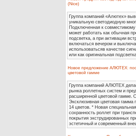
(Nice)
Группа компаний «Алютех» выв
уникальную светодиодную мног
Подключенная к совместимому 
может работать как обычная п
подсветка, а при активации вс
включаться вечером и выключат
использоватьсяв качестве сиг
или как оригинальная подсветка
Новое предложение АЛЮТЕХ: пост
цветовой гамме
Группа компаний АЛЮТЕХ делае
рынка роллетных систем и пред
расширенной цветовой гамме. 
Эксклюзивная цветовая гамма г
14 цветов. * Новая специальна
сохранность роллет при трансп
покрытия экструдированных п
эстетичный и современный внеш