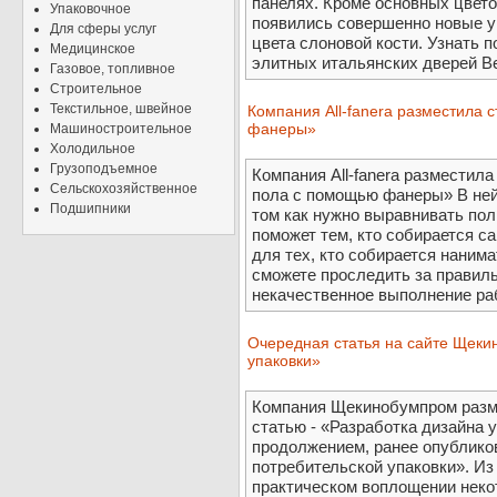
панелях. Кроме основных цветов
Упаковочное
появились совершенно новые ун
Для сферы услуг
цвета слоновой кости. Узнать 
Медицинское
элитных итальянских дверей Bel
Газовое, топливное
Строительное
Текстильное, швейное
Компания All-fanera размеcтила
фанеры»
Машиностроительное
Холодильное
Грузоподъемное
Компания All-fanera размеcтил
Сельскохозяйственное
пола с помощью фанеры» В ней
Подшипники
том как нужно выравнивать по
поможет тем, кто собирается са
для тех, кто собирается наним
сможете проследить за правил
некачественное выполнение ра
Очередная статья на сайте Щеки
упаковки»
Компания Щекинобумпром разм
статью - «Разработка дизайна у
продолжением, ранее опубликов
потребительской упаковки». Из
практическом воплощении неко