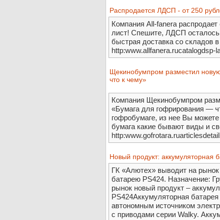
Распродается ЛДСП - от 250 рубл
Компания All-fanera распродает
лист! Спешите, ЛДСП осталось н
быстрая доставка со складов 
http:www.allfanera.rucatalogdsp-
Щекинобумпром разместил новую
что к чему»
Компания Щекинобумпром разме
«Бумага для гофрирования — чт
гофробумаге, из нее Вы можете
бумага какие бывают виды и св
http:www.gofrotara.ruarticlesdetai
Новый продукт: аккумуляторная 
ГК «Алютех» выводит на рынок
батарею PS424. Назначение: Г
рынок новый продукт – аккуму
PS424Аккумуляторная батарея
автономным источником электр
с приводами серии Walky. Акку