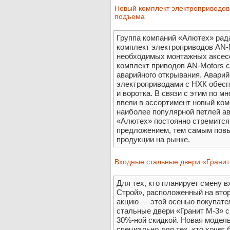
Новый комплект электроприводов
подъема
Группа компаний «Алютех» рад
комплект электроприводов AN-
необходимых монтажных аксесс
комплект приводов AN-Motors 
аварийного открывания. Авари
электроприводами с НХК обесп
и воротка. В связи с этим по 
ввели в ассортимент новый ко
наиболее популярной петлей ав
«Алютех» постоянно стремится
предложением, тем самым пов
продукции на рынке.
Входные стальные двери «Гранит
Для тех, кто планирует смену 
Строй», расположенный на втор
акцию — этой осенью покупате
стальные двери «Гранит М-3» 
30%-ной скидкой. Новая модел
специально для тех, кто хочет