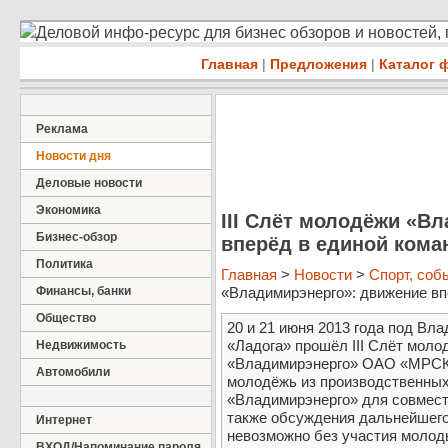
Деловой инфо-ресурс для бизнес обзоров и новостей,
Главная
|
Предложения
|
Каталог 
Реклама
Новости дня
Деловые новости
Экономика
III Слёт молодёжи «В
Бизнес-обзор
вперёд в единой кома
Политика
Главная
>
Новости
>
Спорт, соб
Финансы, банки
«Владимирэнерго»: движение впе
Общество
20 и 21 июня 2013 года под Вл
«Ладога» прошёл III Слёт мол
Недвижимость
«Владимирэнерго» ОАО «МРСК 
Автомобили
молодёжь из производственных
«Владимирэнерго» для совмест
также обсуждения дальнейшего 
Интернет
невозможно без участия молод
ВХОД/Напоминание пароля