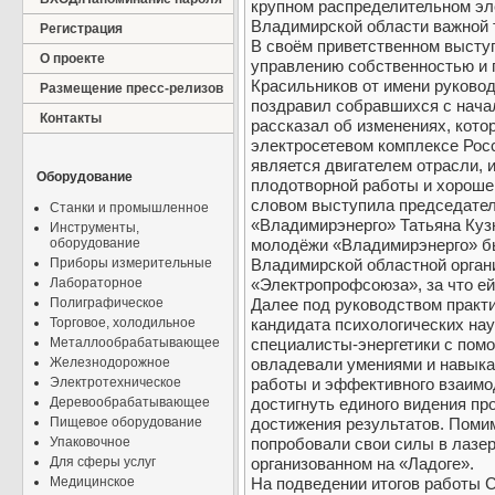
крупном распределительном эл
Владимирской области важной 
Регистрация
В своём приветственном высту
О проекте
управлению собственностью и
Красильников от имени руково
Размещение пресс-релизов
поздравил собравшихся с нача
Контакты
рассказал об изменениях, кото
электросетевом комплексе Росс
является двигателем отрасли, 
Оборудование
плодотворной работы и хороше
словом выступила председател
Станки и промышленное
«Владимирэнерго» Татьяна Куз
Инструменты,
оборудование
молодёжи «Владимирэнерго» бы
Приборы измерительные
Владимирской областной орган
Лабораторное
«Электропрофсоюза», за что ей
Полиграфическое
Далее под руководством практи
Торговое, холодильное
кандидата психологических на
Металлообрабатывающее
специалисты-энергетики с пом
Железнодорожное
овладевали умениями и навыка
Электротехническое
работы и эффективного взаимо
Деревообрабатывающее
достигнуть единого видения пр
Пищевое оборудование
достижения результатов. Помим
Упаковочное
попробовали свои силы в лазер
Для сферы услуг
организованном на «Ладоге».
Медицинское
На подведении итогов работы 