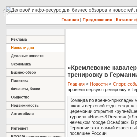
Деловой инфо-ресурс для бизнес обзоров и новостей,
Главная
|
Предложения
|
Каталог 
Реклама
Новости дня
Деловые новости
Экономика
«Кремлевские кавале
Бизнес-обзор
тренировку в Германи
Политика
Главная
>
Новости
>
Спорт, соб
Финансы, банки
провели первую тренировку в Гер
Общество
Команда по военно-прикладным
школы верховой езды сегодня 
Недвижимость
церемонии открытия крупнейше
Автомобили
турнира «Horses&Dreams» («Ло
немецком городе Оснабрюк. В р
Германии этот самый известный
Интернет
посвящен России.
ВХОД/Напоминание пароля