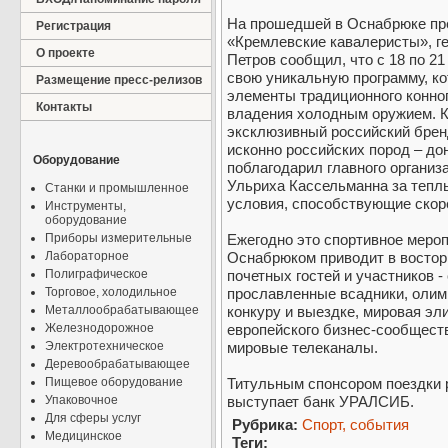
На прошедшей в Оснабрюке пр
Регистрация
«Кремлевские кавалеристы», г
О проекте
Петров сообщил, что с 18 по 2
свою уникальную программу, ко
Размещение пресс-релизов
элементы традиционного конног
Контакты
владения холодным оружием. К
эксклюзивный российский брен
исконно российских пород – до
Оборудование
поблагодарил главного организ
Ульриха Кассельманна за тепл
Станки и промышленное
условия, способствующие скор
Инструменты,
оборудование
Приборы измерительные
Ежегодно это спортивное меро
Лабораторное
Оснабрюком приводит в восторг
Полиграфическое
почетных гостей и участников -
Торговое, холодильное
прославленные всадники, олим
Металлообрабатывающее
конкуру и выездке, мировая эли
Железнодорожное
европейского бизнес-сообщест
Электротехническое
мировые телеканалы.
Деревообрабатывающее
Пищевое оборудование
Титульным спонсором поездки 
Упаковочное
выступает банк УРАЛСИБ.
Для сферы услуг
Рубрика:
Спорт, события
Медицинское
Теги: