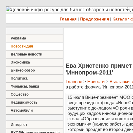
Деловой инфо-ресурс для бизнес обзоров и новостей,
Главная
|
Предложения
|
Каталог 
Реклама
Новости дня
Деловые новости
Экономика
Ева Христенко примет
Бизнес-обзор
'Иннопром-2011'
Политика
Главная
>
Новости
>
Выставки,
Финансы, банки
в работе форума 'Иннопром-2011'
Общество
15 июля Вице-президент МОО 
вице-президент фонда «ИнноСт
Недвижимость
выступит с докладом «О роли 
Автомобили
будущих кадров инновационной
стола «Образование и подгото
экономики» (начало работы диск
Интернет
который пройдет во второй де
ВХОД/Напоминание пароля