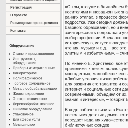
«О том, кто уже в ближайшем б
Регистрация
носителями инновационных зна
О проекте
ранних этапах, в процессе фор
подростка. Уже сегодня должна
Размещение пресс-релизов
базового образования, но и вне
Контакты
заинтересовать подростка и увл
выбор профессии. Внеклассное
историческую, искусствоведче
Оборудование
чтения, музыки и т. д. – все эт
элитным и избыточным», – счит
Станки и промышленное
Инструменты,
оборудование
По мнению Е. Христенко, все э
Приборы измерительные
применимы к детям, волею суд
Лабораторное
многодетных, малообеспеченны
Полиграфическое
«Любые условия жизни ребенка
Торговое, холодильное
для развития его талантов и с
Металлообрабатывающее
интернет и социальные сети д
Железнодорожное
современными, объединяют их, 
Электротехническое
знания и интересы», – говорит 
Деревообрабатывающее
Пищевое оборудование
В ходе рабочего визита в Екат
Упаковочное
нескольких детских домов, кот
Для сферы услуг
передаст издания художествен
Медицинское
библиотечных фондов.