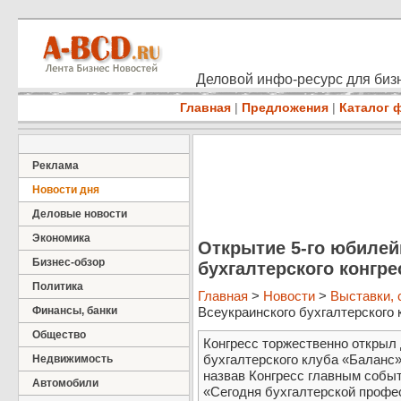
Деловой инфо-ресурс для бизн
Главная
|
Предложения
|
Каталог 
Реклама
Новости дня
Деловые новости
Экономика
Открытие 5-го юбилей
Бизнес-обзор
бухгалтерского конгре
Политика
Главная
>
Новости
>
Выставки,
Финансы, банки
Всеукраинского бухгалтерского к
Общество
Конгресс торжественно открыл 
бухгалтерского клуба «Балан
Недвижимость
назвав Конгресс главным собы
Автомобили
«Сегодня бухгалтерской профе