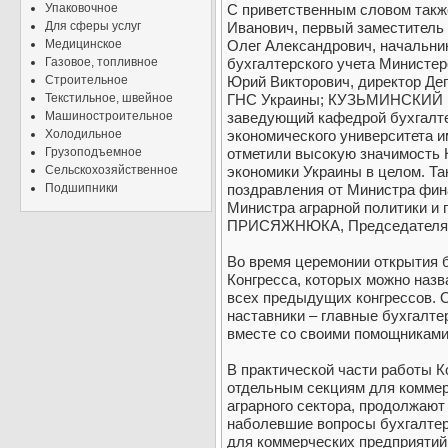
Упаковочное
С приветственным словом так
Для сферы услуг
Иванович, первый заместитель
Медицинское
Олег Александрович, начальни
Газовое, топливное
бухгалтерского учета Минист
Строительное
Юрий Викторович, директор Д
Текстильное, швейное
ГНС Украины; КУЗЬМИНСКИЙ Ю
Машиностроительное
заведующий кафедрой бухгалте
Холодильное
экономического университета 
Грузоподъемное
отметили высокую значимость 
Сельскохозяйственное
экономики Украины в целом. Т
Подшипники
поздравления от Министра ф
Министра аграрной политики и
ПРИСЯЖНЮКА, Председателя 
Во время церемонии открытия 
Конгресса, которых можно назв
всех предыдущих конгрессов. 
наставники – главные бухгалте
вместе со своими помощниками
В практической части работы К
отдельным секциям для коммер
аграрного сектора, продолжаю
наболевшие вопросы бухгалтерс
для коммерческих предприятий