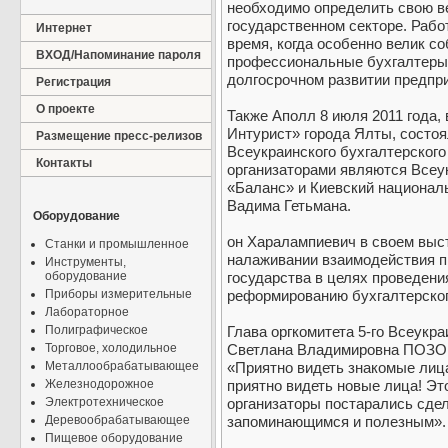
необходимо определить свою ве
государственном секторе. Рабо
Интернет
время, когда особенно велик с
ВХОД/Напоминание пароля
профессиональные бухгалтеры,
долгосрочном развитии предпри
Регистрация
О проекте
Также Аполл 8 июля 2011 года,
Интурист» города Ялты, состоя
Размещение пресс-релизов
Всеукраинского бухгалтерского
Контакты
организаторами являются Всеу
«Баланс» и Киевский национал
Вадима Гетьмана.
Оборудование
он Харалампиевич в своем выс
Станки и промышленное
налаживании взаимодействия 
Инструменты,
оборудование
государства в целях проведени
Приборы измерительные
реформированию бухгалтерского
Лабораторное
Полиграфическое
Глава оргкомитета 5-го Всеукра
Торговое, холодильное
Светлана Владимировна ПОЗОВ
Металлообрабатывающее
«Приятно видеть знакомые лица
Железнодорожное
приятно видеть новые лица! Эт
Электротехническое
организаторы постарались сде
Деревообрабатывающее
запоминающимся и полезным».
Пищевое оборудование