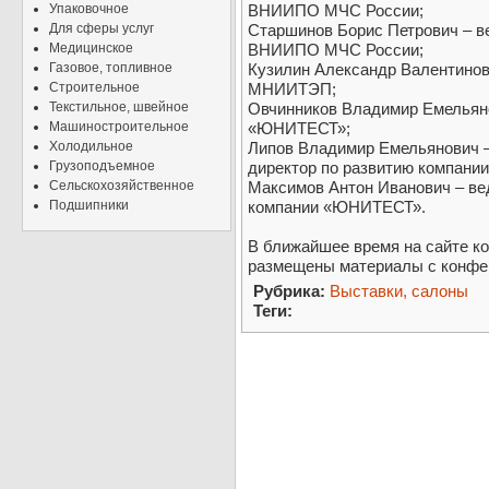
Упаковочное
ВНИИПО МЧС России;
Для сферы услуг
Старшинов Борис Петрович – в
Медицинское
ВНИИПО МЧС России;
Газовое, топливное
Кузилин Александр Валентинов
Строительное
МНИИТЭП;
Текстильное, швейное
Овчинников Владимир Емельяно
Машиностроительное
«ЮНИТЕСТ»;
Холодильное
Липов Владимир Емельянович –
Грузоподъемное
директор по развитию компан
Сельскохозяйственное
Максимов Антон Иванович – ве
Подшипники
компании «ЮНИТЕСТ».
В ближайшее время на сайте ко
размещены материалы с конфер
Рубрика:
Выставки, салоны
Теги: