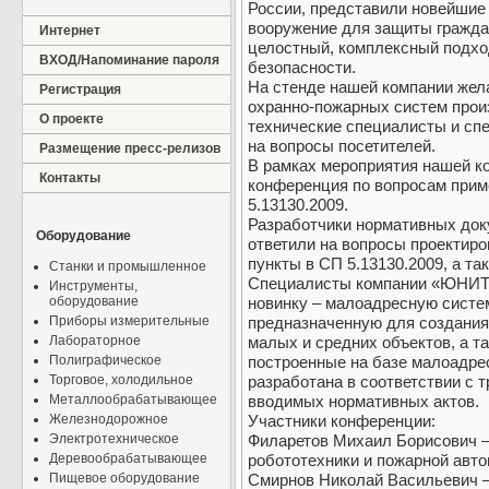
России, представили новейшие 
вооружение для защиты гражда
Интернет
целостный, комплексный подхо
ВХОД/Напоминание пароля
безопасности.
На стенде нашей компании жел
Регистрация
охранно-пожарных систем про
О проекте
технические специалисты и сп
на вопросы посетителей.
Размещение пресс-релизов
В рамках мероприятия нашей к
Контакты
конференция по вопросам при
5.13130.2009.
Разработчики нормативных до
Оборудование
ответили на вопросы проектир
пункты в СП 5.13130.2009, а т
Станки и промышленное
Специалисты компании «ЮНИТ
Инструменты,
оборудование
новинку – малоадресную сис
Приборы измерительные
предназначенную для создания
Лабораторное
малых и средних объектов, а т
Полиграфическое
построенные на базе малоадре
Торговое, холодильное
разработана в соответствии с 
Металлообрабатывающее
вводимых нормативных актов.
Железнодорожное
Участники конференции:
Электротехническое
Филаретов Михаил Борисович –
Деревообрабатывающее
робототехники и пожарной ав
Пищевое оборудование
Смирнов Николай Васильевич 