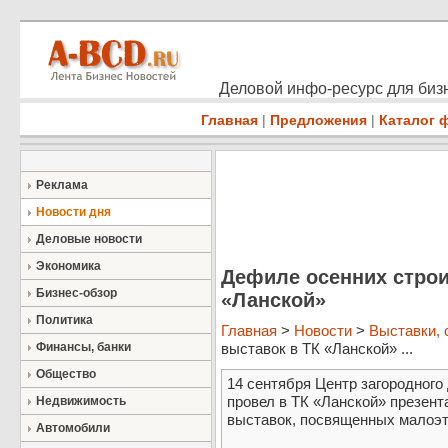
Деловой инфо-ресурс для бизн
Главная
|
Предложения
|
Каталог 
Реклама
Новости дня
Деловые новости
Экономика
Дефиле осенних строи
Бизнес-обзор
«Ланской»
Политика
Главная
>
Новости
>
Выставки,
Финансы, банки
выставок в ТК «Ланской» ...
Общество
14 сентября Центр загородного
провел в ТК «Ланской» презен
Недвижимость
выставок, посвященных малоэт
Автомобили