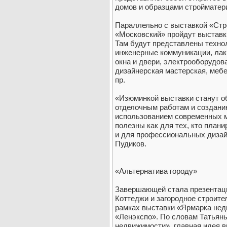
домов и образцами стройматер
Параллельно с выставкой «Стр
«Московский» пройдут выставк
Там будут представлены техно
инженерные коммуникации, лаки
окна и двери, электрооборудов
дизайнерская мастерская, меб
пр.
«Изюминкой выставки станут о
отделочным работам и создани
использованием современных м
полезны как для тех, кто плани
и для профессиональных дизай
Пудиков.
«Альтернатива городу»
Завершающей стала презентаци
Коттеджи и загородное строител
рамках выставки «Ярмарка недв
«Ленэкспо». По словам Татьян
недвижимости», главная идея 