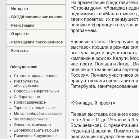
На презентации представители
«Строим дом», «Ярмарка недви
Интернет
недвижимости «Малоэтажное д
ВХОД/Напоминание пароля
своих проектах, их преимущес
полную информацию по услови
Регистрация
программам.
О проекте
Впервые в Санкт-Петербурге п
Размещение пресс-релизов
выставок прошла в режиме онл
Контакты
выступающих и поучаствовать 
компаний в офисах Калуги, Моск
частности, Польши и Литвы. В
Оборудование
обеспечил технический партнер
Россия». Помимо участников о
Станки и промышленное
присутствовали представители
Инструменты,
оборудование
Петербурга, заинтересованные 
Приборы измерительные
Лабораторное
Полиграфическое
«Жилищный проект»
Торговое, холодильное
Металлообрабатывающее
Первая выставка осеннего сез
Железнодорожное
сентября с 11 до 19 часов в Ле
Электротехническое
Большевиков). С презентацией
Деревообрабатывающее
Надежда Шишкина. Помимо сем
Пищевое оборудование
реализации государственных ж