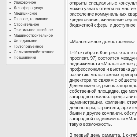
Упаковочное
открыты специальные консульт
Для сферы услуг
можно узнать ответы на многие
Медицинское
расселение коммунальных квар
Газовое, топливное
кредитования, жилищные серти
Строительное
бюджетной сферы и доступное
Текстильное, швейное
Машиностроительное
Холодильное
«Малоэтажное домостроение»
Грузоподъемное
Сельскохозяйственное
1–2 октября в Конгресс-холле г
Подшипники
проспект, 97) состоится между
недвижимости «Малоэтажное д
профессионалов и выставка дл
развитию малоэтажных пригоро
директора по связям с общест
Девелопмент», рынок загородн
собственной площадке, где мог
загородного жилья: представит
администрации, компании, отве
девелоперы, строители, архите
банки и другие компании, обс
загородной недвижимости «Ма
такую возможность.
В первый день саммита, 1 октя