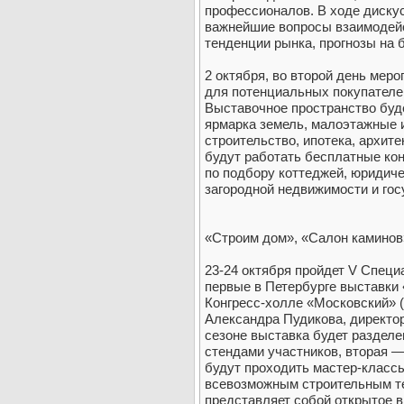
профессионалов. В ходе диску
важнейшие вопросы взаимодейс
тенденции рынка, прогнозы на 
2 октября, во второй день мер
для потенциальных покупателей
Выставочное пространство буде
ярмарка земель, малоэтажные 
строительство, ипотека, архит
будут работать бесплатные ко
по подбору коттеджей, юридиче
загородной недвижимости и го
«Строим дом», «Салон каминов
23-24 октября пройдет V Спец
первые в Петербурге выставки
Конгресс-холле «Московский» (г
Александра Пудикова, директо
сезоне выставка будет разделе
стендами участников, вторая —
будут проходить мастер-класс
всевозможным строительным те
представляет собой открытое 