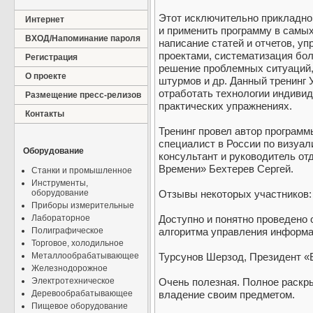
Этот исключительно прикладно
Интернет
и применить программу в самых
ВХОД/Напоминание пароля
написание статей и отчетов, 
проектами, систематизация бо
Регистрация
решение проблемных ситуаций,
О проекте
штурмов и др. Данный тренинг 
отработать технологии индивид
Размещение пресс-релизов
практических упражнениях.
Контакты
Тренинг провел автор програм
специалист в России по визуал
Оборудование
консультант и руководитель от
Времени» Бехтерев Сергей.
Станки и промышленное
Инструменты,
оборудование
Отзывы некоторых участников:
Приборы измерительные
Лабораторное
Доступно и понятно проведено 
Полиграфическое
алгоритма управления информа
Торговое, холодильное
Металлообрабатывающее
Турсунов Шерзод, Президент «
Железнодорожное
Электротехническое
Очень полезная. Полное раскр
Деревообрабатывающее
владение своим предметом.
Пищевое оборудование