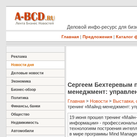
Деловой инфо-ресурс для бизн
Главная
|
Предложения
|
Каталог 
Реклама
Новости дня
Деловые новости
Экономика
Сергеем Бехтеревым п
Бизнес-обзор
менеджмент: управле
Политика
Главная
>
Новости
>
Выставки,
Финансы, банки
тренинг «Майнд-менеджмент: упр
Общество
19 июня прошел тренинг «Майн
информации» - профессиональ
Недвижимость
технологиям построения интел
Автомобили
в мире программы Mind Manager