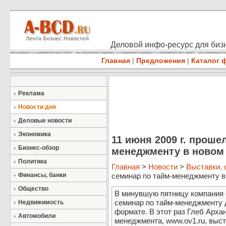
Деловой инфо-ресурс для бизн
Главная
|
Предложения
|
Каталог 
Реклама
Новости дня
Деловые новости
Экономика
11 июня 2009 г. проше
Бизнес-обзор
менеджменту в новом
Политика
Главная
>
Новости
>
Выставки,
Финансы, банки
семинар по тайм-менеджменту в 
Общество
В минувшую пятницу компания 
семинар по тайм-менеджменту 
Недвижимость
формате. В этот раз Глеб Арха
Автомобили
менеджмента, www.ov1.ru, выст