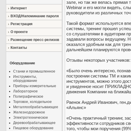
зале, но так же велась прямая
Webinar и его могли видеть, сл
Интернет
руководители из различных точ
ВХОД/Напоминание пароля
Такой формат используется вп
Регистрация
системы, тренинг прошел успе
О проекте
со слушателями в аудитории пр
задавали вопросы ведущему. Н
Размещение пресс-релизов
оказался удобным как для трене
Контакты
дальнейшем планируются прове
Отзывы некоторых участников:
Оборудование
«Было очень интересно, позна
Станки и промышленное
построении системы ТМ и каким
Инструменты,
оборудование
инструментов, можно этого дос
Приборы измерительные
и увиденное носит ПРИКЛАДНО
Лабораторное
движения Компании на ближайши
Полиграфическое
Торговое, холодильное
Раенок Андрей Иванович, ген.
Металлообрабатывающее
«Альянс»
Железнодорожное
Электротехническое
«Очень практичный тренинг, з
Деревообрабатывающее
эффективности сотрудников сво
Пищевое оборудование
того, чтобы мои поручения (99