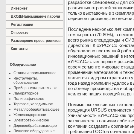
разработке спецодежды для об
различных отраслей экономики
Интернет
только выставочные экземпляры
ВХОД/Напоминание пароля
серийное производство весной э
Регистрация
Последние несколько лет комп
О проекте
темпы роста (70-80%), в неско
всего рынка спецодежды и СИЗ
Размещение пресс-релизов
директора ГК «УРСУ.С» Констан
Контакты
обусловлено постоянной работ
инновационных решений в изго
«УРСУ.С» стал первым российс
Оборудование
своем сегменте мировые станд
применении материалов и техно
Станки и промышленное
является лидером отрасли по 
Инструменты,
оборудование
года назад компании удалось в
Приборы измерительные
по объему производства и обор
Лабораторное
усиление наших позиций на рын
Полиграфическое
Торговое, холодильное
Помимо эксклюзивных технолог
Металлообрабатывающее
продукция URSUS отличается 
Железнодорожное
Уникальность «УРСУ.С» как пр
Электротехническое
заключается в наличии собстве
Деревообрабатывающее
компании создавать оригинальн
Пищевое оборудование
требования ГОСТов сочетаются 