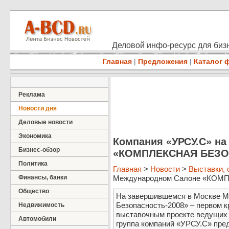
Деловой инфо-ресурс для бизн
Главная
|
Предложения
|
Каталог 
Реклама
Новости дня
Деловые новости
Экономика
Компания «УРСУ.С» н
Бизнес-обзор
«КОМПЛЕКСНАЯ БЕЗО
Политика
Главная
>
Новости
>
Выставки,
Финансы, банки
Международном Салоне «КОМ
Общество
На завершившемся в Москве М
Безопасность-2008» – первом 
Недвижимость
выставочным проекте ведущих 
Автомобили
группа компаний «УРСУ.С» пре