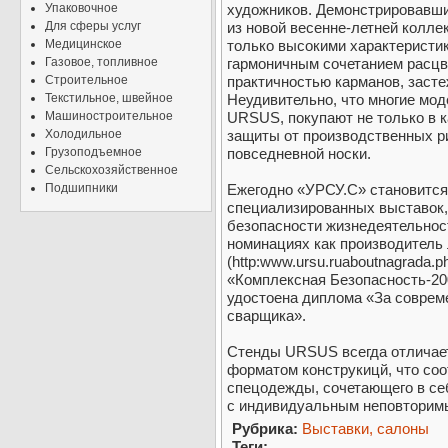
Упаковочное
художников. Демонстрировавши
Для сферы услуг
из новой весенне-летней колл
Медицинское
только высокими характеристик
Газовое, топливное
гармоничным сочетанием расцве
Строительное
практичностью карманов, засте
Текстильное, швейное
Неудивительно, что многие мо
Машиностроительное
URSUS, покупают не только в 
Холодильное
защиты от производственных ри
Грузоподъемное
повседневной носки.
Сельскохозяйственное
Подшипники
Ежегодно «УРСУ.С» становится
специализированных выставок,
безопасности жизнедеятельнос
номинациях как производител
(http:www.ursu.ruaboutnagrada
«Комплексная Безопасность-2
удостоена диплома «За соврем
сварщика».
Стенды URSUS всегда отличает
форматом конструкицй, что соо
спецодежды, сочетающего в се
с индивидуальным неповторим
Рубрика:
Выставки, салоны
Теги: