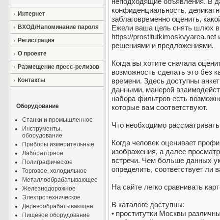
неподходящие объявления. В д
конфиденциальность, деликатн
Интернет
заблаговременно оценить, како
ВХОД/Напоминание пароля
Ежели ваша цель снять шлюх в
https://prostitutkimoskvyarea.n
Регистрация
решениями и предложениями.
О проекте
Когда вы хотите сначала оцени
Размещение пресс-релизов
возможность сделать это без к
Контакты
времени. Здесь доступны анке
данными, манерой взаимодейств
набора фильтров есть возможно
Оборудование
которые вам соответствуют.
Станки и промышленное
Что необходимо рассматривать
Инструменты,
оборудование
Когда человек оценивает профи
Приборы измерительные
изображения, а далее просматр
Лабораторное
встречи. Чем больше данных ук
Полиграфическое
определить, соответствует ли 
Торговое, холодильное
Металлообрабатывающее
На сайте легко сравнивать кар
Железнодорожное
Электротехническое
В каталоге доступны:
Деревообрабатывающее
• проститутки Москвы различны
Пищевое оборудование