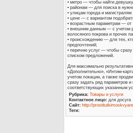
• метро — чтобы найти девушку
• районам — для поиска в нужн
• улицам города и магистралям
• цене — с вариантом подобра
• возрастным параметрам — от
• внешним данным — с учетом р
волосяного покрова и прочих п
• происхождению — для тех, к
предпочтений;
• перечню услуг — чтобы сразу
списком предложений.
Для максимально результативн
«Дополнительно», «Интим-карта
учетом локации, а также продв
сразу задать ряд параметров и 
соответствующих указанным у
Рубрика:
Товары и услуги
Контактное лицо:
для досуга
Сайт:
http://prostitutkimoskvyar
Теги: