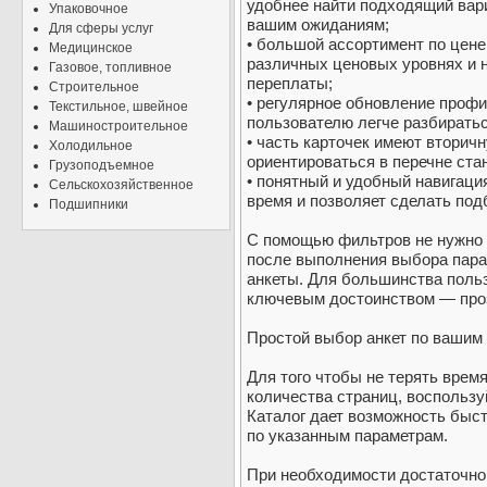
удобнее найти подходящий вари
Упаковочное
вашим ожиданиям;
Для сферы услуг
• большой ассортимент по цене
Медицинское
различных ценовых уровнях и 
Газовое, топливное
переплаты;
Строительное
• регулярное обновление профи
Текстильное, швейное
пользователю легче разбирать
Машиностроительное
• часть карточек имеют вторич
Холодильное
ориентироваться в перечне ста
Грузоподъемное
• понятный и удобный навигац
Сельскохозяйственное
время и позволяет сделать по
Подшипники
С помощью фильтров не нужно
после выполнения выбора пара
анкеты. Для большинства поль
ключевым достоинством — проз
Простой выбор анкет по вашим
Для того чтобы не терять врем
количества страниц, воспользу
Каталог дает возможность быс
по указанным параметрам.
При необходимости достаточно