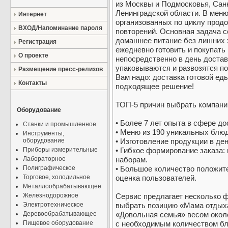
из Москвы и Подмосковья, Санк
Ленинградской области. В мен
Интернет
организованных по циклу прод
ВХОД/Напоминание пароля
повторений. Основная задача с
домашнее питание без лишних 
Регистрация
ежедневно готовить и покупать
О проекте
непосредственно в день достав
упаковываются и развозятся по
Размещение пресс-релизов
Вам надо: доставка готовой еды 
Контакты
подходящее решение!
ТОП-5 причин выбрать компан
Оборудование
• Более 7 лет опыта в сфере до
Станки и промышленное
• Меню из 190 уникальных блюд
Инструменты,
оборудование
• Изготовление продукции в ден
Приборы измерительные
• Гибкое формирование заказа
Лабораторное
наборам.
Полиграфическое
• Большое количество положит
Торговое, холодильное
оценка пользователей.
Металлообрабатывающее
Железнодорожное
Сервис предлагает несколько ф
Электротехническое
выбрать позицию «Мама отдыхае
Деревообрабатывающее
«Довольная семья» весом около
Пищевое оборудование
с необходимым количеством бл