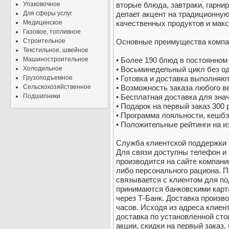
Упаковочное
вторые блюда, завтраки, гарнир
Для сферы услуг
делает акцент на традиционну
Медицинское
качественных продуктов и мак
Газовое, топливное
Строительное
Основные преимущества компа
Текстильное, швейное
Машиностроительное
• Более 190 блюд в постоянном
Холодильное
• Восьминедельный цикл без о
Грузоподъемное
• Готовка и доставка выполняют
Сельскохозяйственное
• Возможность заказа любого в
Подшипники
• Бесплатная доставка для зна
• Подарок на первый заказ 300 
• Программа лояльности, кешб
• Положительные рейтинги на и
Служба клиентской поддержки р
Для связи доступны телефон и
производится на сайте компан
либо персонального рациона. 
связывается с клиентом для п
принимаются банковскими карт
через Т-Банк. Доставка произво
часов. Исходя из адреса клиен
доставка по установленной ст
акции, скидки на первый заказ