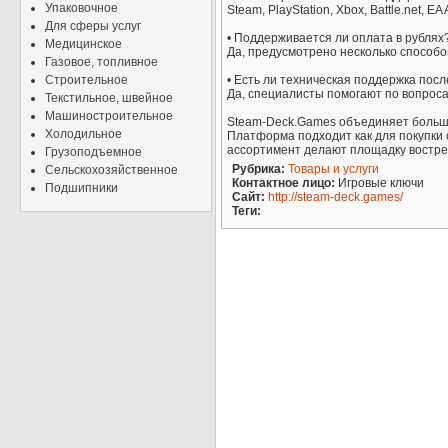
Упаковочное
Steam, PlayStation, Xbox, Battle.net, E
Для сферы услуг
• Поддерживается ли оплата в рублях
Медицинское
Да, предусмотрено несколько способо
Газовое, топливное
Строительное
• Есть ли техническая поддержка посл
Да, специалисты помогают по вопроса
Текстильное, швейное
Машиностроительное
Steam-Deck.Games объединяет большо
Холодильное
Платформа подходит как для покупки 
ассортимент делают площадку востре
Грузоподъемное
Рубрика:
Товары и услуги
Сельскохозяйственное
Контактное лицо:
Игровые ключи
Подшипники
Сайт:
http://steam-deck.games/
Теги: