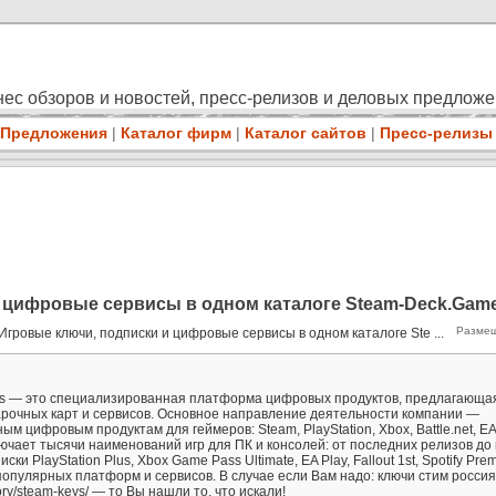
ес обзоров и новостей, пресс-релизов и деловых предлож
Предложения
|
Каталог фирм
|
Каталог сайтов
|
Пресс-релизы
 цифровые сервисы в одном каталоге Steam-Deck.Gam
Размещ
Игровые ключи, подписки и цифровые сервисы в одном каталоге Ste ...
 — это специализированная платформа цифровых продуктов, предлагающа
арочных карт и сервисов. Основное направление деятельности компании —
м цифровым продуктам для геймеров: Steam, PlayStation, Xbox, Battle.net, EA
лючает тысячи наименований игр для ПК и консолей: от последних релизов до
и PlayStation Plus, Xbox Game Pass Ultimate, EA Play, Fallout 1st, Spotify Pre
пулярных платформ и сервисов. В случае если Вам надо: ключи стим россия
ory/steam-keys/ — то Вы нашли то, что искали!