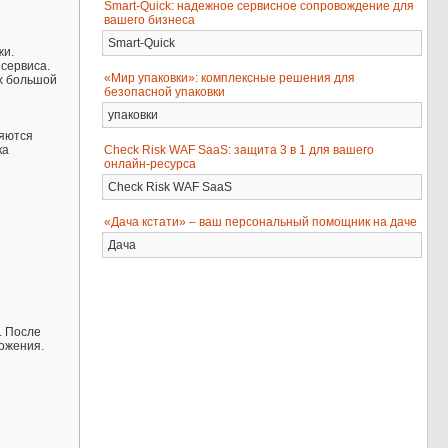
Smart-Quick: надежное сервисное сопровождение для
вашего бизнеса
Smart-Quick
жи.
 сервиса.
«Мир упаковки»: комплексные решения для
х большой
безопасной упаковки
упаковки
ляются
Check Risk WAF SaaS: защита 3 в 1 для вашего
ка
онлайн-ресурса
Check Risk WAF SaaS
«Дача кстати» – ваш персональный помощник на даче
Дача
. После
ожения.