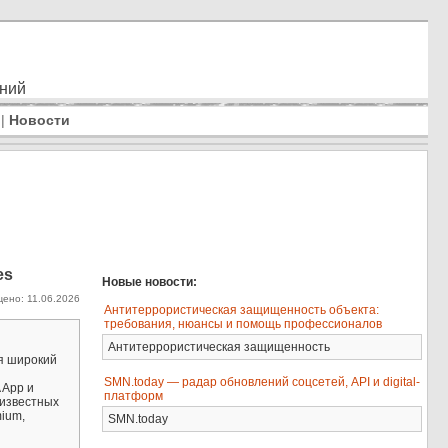
ений
|
Новости
es
Новые новости:
ено: 11.06.2026
Антитеррористическая защищенность объекта:
требования, нюансы и помощь профессионалов
Антитеррористическая защищенность
я широкий
SMN.today — радар обновлений соцсетей, API и digital-
 App и
платформ
 известных
mium,
SMN.today