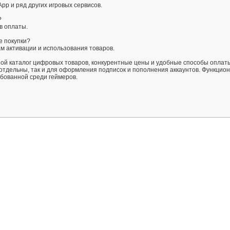
A App и ряд других игровых сервисов.
?
в оплаты.
е покупки?
м активации и использования товаров.
й каталог цифровых товаров, конкурентные цены и удобные способы оплат
отдельны, так и для оформления подписок и пополнения аккаунтов. Функцион
бованной среди геймеров.