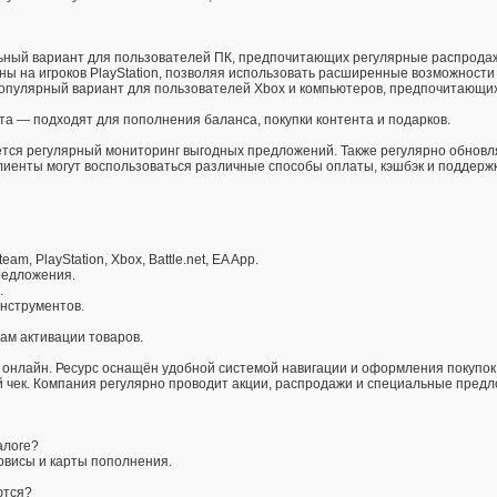
ьный вариант для пользователей ПК, предпочитающих регулярные распрода
аны на игроков PlayStation, позволяя использовать расширенные возможности
 популярный вариант для пользователей Xbox и компьютеров, предпочитающи
а — подходят для пополнения баланса, покупки контента и подарков.
ется регулярный мониторинг выгодных предложений. Также регулярно обнов
лиенты могут воспользоваться различные способы оплаты, кэшбэк и поддерж
m, PlayStation, Xbox, Battle.net, EA App.
редложения.
.
нструментов.
ам активации товаров.
онлайн. Ресурс оснащён удобной системой навигации и оформления покупок
 чек. Компания регулярно проводит акции, распродажи и специальные предл
алоге?
рвисы и карты пополнения.
ются?