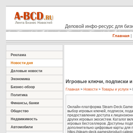
Деловой инфо-ресурс для бизн
Главная
|
Реклама
Новости дня
Деловые новости
Экономика
Игровые ключи, подписки и
Бизнес-обзор
Главная
>
Новости
>
Товары и услуги
> 
Политика
Финансы, банки
Онлайн-платформа Steam-Deck.Games
Общество
выбор игровых ключей, подписок, под
предоставление доступа к лицензионны
Недвижимость
других игровых экосистем. Каталог вк
игровых бестселлеров. Доступны подписк
Автомобили
дополнительно цифровые карты для по
https://steam-deck.games/product-categ