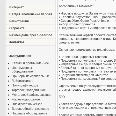
Ассортимент включает:
Интернет
• Игровые продукты Steam — оптимал
ВХОД/Напоминание пароля
• Сервисы PlayStation Plus — рассчит
• Сервис Xbox Game Pass Ultimate —
Регистрация
выбор игровых проектов.
• Подарочные карты и цифровая валют
О проекте
Размещение пресс-релизов
Отличительной чертой проекта счита
специальные предложения и акции. К
Контакты
специалистов.
Основные преимущества платформы
Оборудование
• Более 3000 цифровых товаров.
• Поддержка популярных платформ: Stea
Станки и промышленное
• Регулярные скидки и специальные п
Инструменты,
• Единый каталог цифровых продуктов
оборудование
• Поддержка популярных платежных и
• Бонусная система для клиентов.
Приборы измерительные
• Поддержка пользователей по вопрос
Лабораторное
Полиграфическое
Оформление покупок осуществляется 
оплаты предоставляется электронный
Торговое, холодильное
Металлообрабатывающее
FAQ
Железнодорожное
Электротехническое
• Какая продукция представлена в кат
Ключи активации игр, подписочные се
Деревообрабатывающее
Пищевое оборудование
• Какие игровые системы поддержива