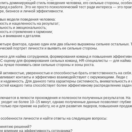
елить доминирующий стиль поведения человека, его сильные стороны, особе
дход к работе. Это не просто психологический тест ради интереса — это пра
ере, бизнесе и личной эффективности.
вых модели поведения человека:
ность и нацеленность на результат;
ельность и эмоциональность;
ность и стремление к гармонии;
ть и внимание к деталям.
 четыре фактора, однако один или два обычно выражены сильнее остальных. 
ческий портрет личности и выявить ее сильные стороны.
несе для найма сотрудников, формирования команд и повышения эффективн
SC-оценку для формирования сильных команд, HR-специалисты — для найма
бы лучше понимать свои сильные стороны и зоны роста.
й активностью, уверенностью и способностью брать ответственность на себя.
навливают контакты и эффективно взаимодействуют с окружающими. Люди с
и надежность. Для данного типа характерны системность, внимательность и
остей каждого типа способствует более эффективному распределению задач
лючается в легкости прохождения и полезности полученных результатов. На
, уходит не более 10–15 минут, однако полученные данные позволяют глубже 
только при приеме на работу, но и для развития лидеров, повышения продаж
особенности личности и найти ответы на следующие вопросы:
принятию решений?
ее влияние на эффективность сотрудника?