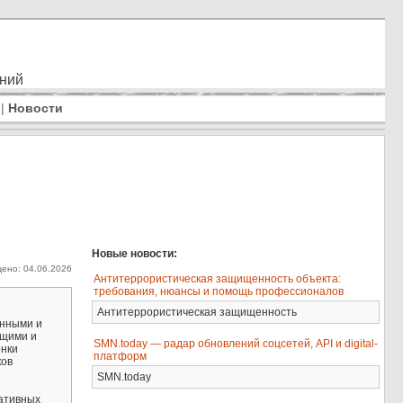
ений
|
Новости
Новые новости:
ено: 04.06.2026
Антитеррористическая защищенность объекта:
требования, нюансы и помощь профессионалов
Антитеррористическая защищенность
анными и
ющими и
SMN.today — радар обновлений соцсетей, API и digital-
енки
платформ
ков
SMN.today
ративных