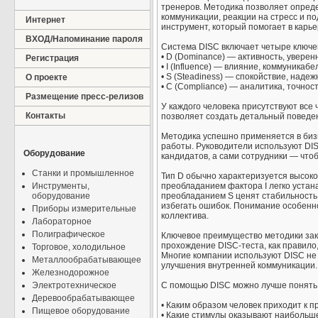
тренеров. Методика позволяет опред
коммуникации, реакции на стресс и по
Интернет
инструмент, который помогает в карь
ВХОД/Напоминание пароля
Система DISC включает четыре ключе
• D (Dominance) — активность, уверен
Регистрация
• I (Influence) — влияние, коммуникаб
• S (Steadiness) — спокойствие, надеж
О проекте
• C (Compliance) — аналитика, точнос
Размещение пресс-релизов
У каждого человека присутствуют все
Контакты
позволяет создать детальный поведен
Методика успешно применяется в биз
работы. Руководители используют DI
Оборудование
кандидатов, а сами сотрудники — что
Станки и промышленное
Тип D обычно характеризуется высоко
Инструменты,
преобладанием фактора I легко уста
оборудование
преобладанием S ценят стабильность 
избегать ошибок. Понимание особенн
Приборы измерительные
коллектива.
Лабораторное
Полиграфическое
Ключевое преимущество методики зак
прохождение DISC-теста, как правило
Торговое, холодильное
Многие компании используют DISC не 
Металлообрабатывающее
улучшения внутренней коммуникации.
Железнодорожное
Электротехническое
С помощью DISC можно лучше понять 
Деревообрабатывающее
• Каким образом человек приходит к 
Пищевое оборудование
• Какие стимулы оказывают наибольш