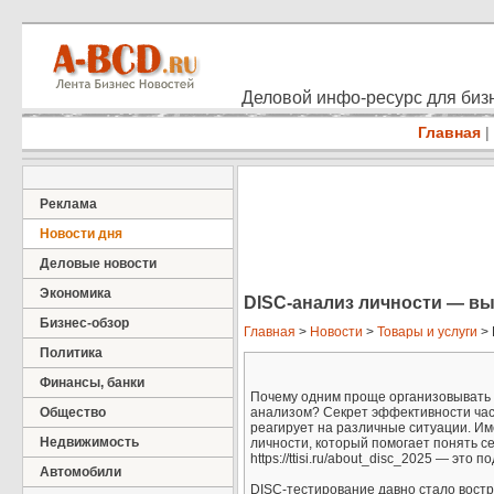
Деловой инфо-ресурс для бизн
Главная
|
Реклама
Новости дня
Деловые новости
Экономика
DISC-анализ личности — в
Бизнес-обзор
Главная
>
Новости
>
Товары и услуги
> 
Политика
Финансы, банки
Почему одним проще организовывать 
Общество
анализом? Секрет эффективности част
реагирует на различные ситуации. И
Недвижимость
личности, который помогает понять с
https://ttisi.ru/about_disc_2025 — это
Автомобили
DISC-тестирование давно стало вост