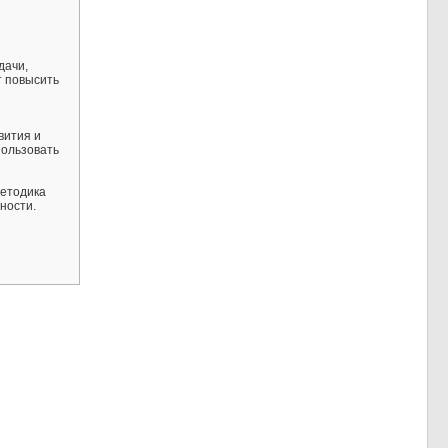
дачи,
т повысить
вития и
пользовать
Методика
ности.