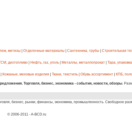
епеж, метизы
|
Отделочные материалы
|
Сантехника, трубы
|
Строительная те
ГСМ, дизтопливо
|
Нефть, газ, уголь
|
Металлы, металлопрокат
|
Тара, упаковка
|
Кожаные, меховые изделия
|
Ткани, текстиль
|
Обувь ассортимент
|
КПБ, пол
едложения. Торговля, бизнес, экономика - события, новости, обзоры
. Раз
рговля, бизнес, рынки, финансы, экономика, промышленность. Свободное ра
© 2006-2011 - A-BCD.ru