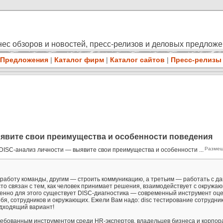
ес обзоров и новостей, пресс-релизов и деловых предлож
Предложения
|
Каталог фирм
|
Каталог сайтов
|
Пресс-релизы
ыявите свои преимущества и особенности поведения
Размещ
DISC-анализ личности — выявите свои преимущества и особенности ...
работу команды, другим — строить коммуникацию, а третьим — работать с д
о связан с тем, как человек принимает решения, взаимодействует с окружа
менно для этого существует DISC-диагностика — современный инструмент оц
ебя, сотрудников и окружающих. Ежели Вам надо: disc тестирование сотрудни
 подходящий вариант!
ребованным инструментом среди HR-экспертов, владельцев бизнеса и корпо