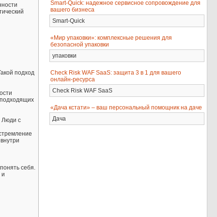
Smart-Quick: надежное сервисное сопровождение для
нности
вашего бизнеса
ктический
Smart-Quick
«Мир упаковки»: комплексные решения для
безопасной упаковки
упаковки
Check Risk WAF SaaS: защита 3 в 1 для вашего
Такой подход
онлайн-ресурса
Check Risk WAF SaaS
ости
 подходящих
«Дача кстати» – ваш персональный помощник на даче
Дача
 Люди с
 стремление
 внутри
понять себя.
 и