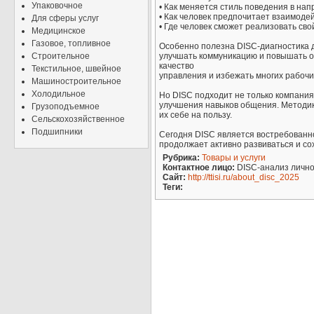
Упаковочное
• Как меняется стиль поведения в на
• Как человек предпочитает взаимод
Для сферы услуг
• Где человек сможет реализовать св
Медицинское
Газовое, топливное
Особенно полезна DISC-диагностика 
Строительное
улучшать коммуникацию и повышать о
качество
Текстильное, швейное
управления и избежать многих рабочи
Машиностроительное
Холодильное
Но DISC подходит не только компани
улучшения навыков общения. Методик
Грузоподъемное
их себе на пользу.
Сельскохозяйственное
Подшипники
Сегодня DISC является востребованн
продолжает активно развиваться и со
Рубрика:
Товары и услуги
Контактное лицо:
DISC-анализ личн
Сайт:
http://ttisi.ru/about_disc_2025
Теги: