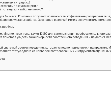
пряженных ситуациях?
ействовать с окружающими?
ой потенциал наиболее полно?
для бизнеса. Компании получают возможность эффективнее распределять за
бщие результаты работы. Осознание различий между сотрудниками помогае
х проблем.
ям. Многие люди используют DISC для самопознания, профессионального раз
а помогает увидеть закономерности собственного поведения и научиться ис
ой системой оценки поведения, которая успешно применяется на практике. 
храняет статус одного из наиболее востребованных инструментов оценки лич
ости