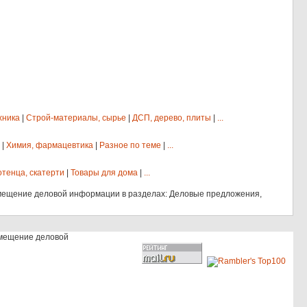
хника
|
Строй-материалы, сырье
|
ДСП, дерево, плиты
|
...
|
Химия, фармацевтика
|
Разное по теме
|
...
отенца, скатерти
|
Товары для дома
|
...
мещение деловой информации в разделах: Деловые предложения,
змещение деловой